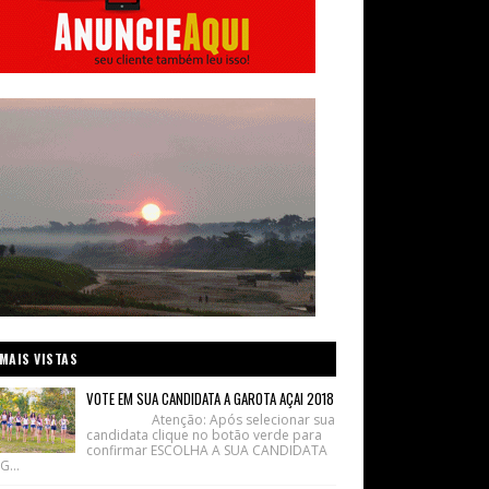
MAIS VISTAS
VOTE EM SUA CANDIDATA A GAROTA AÇAI 2018
Atenção: Após selecionar sua
candidata clique no botão verde para
confirmar ESCOLHA A SUA CANDIDATA
G...