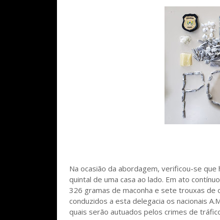
Na ocasião da abordagem, verificou-se que h
quintal de uma casa ao lado. Em ato contínuo
326 gramas de maconha e sete trouxas de co
conduzidos a esta delegacia os nacionais A.
quais serão autuados pelos crimes de tráfico