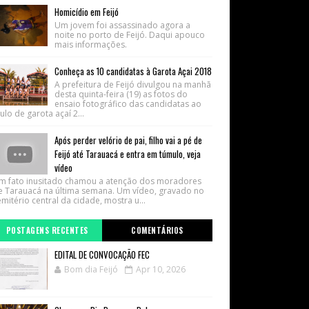
Homicídio em Feijó
Um jovem foi assassinado agora a
noite no porto de Feijó. Daqui apouco
mais informações.
Conheça as 10 candidatas à Garota Açai 2018
A prefeitura de Feijó divulgou na manhã
desta quinta-feira (19) as fotos do
ensaio fotográfico das candidatas ao
tulo de garota açaí 2...
Após perder velório de pai, filho vai a pé de
Feijó até Tarauacá e entra em túmulo, veja
vídeo
m fato inusitado chamou a atenção dos moradores
e Tarauacá na última semana. Um vídeo, gravado no
mitério central da cidade, mostra u...
POSTAGENS RECENTES
COMENTÁRIOS
EDITAL DE CONVOCAÇÃO FEC
Bom dia Feijó
Apr 10, 2026