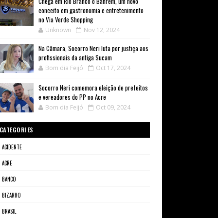
Chega em Rio Branco o Bahrem, um novo
conceito em gastronomia e entretenimento
no Via Verde Shopping
Unknown
Nov 12, 2024
Na Câmara, Socorro Neri luta por justiça aos
profissionais da antiga Sucam
Bom dia Feijó
Oct 17, 2024
Socorro Neri comemora eleição de prefeitos
e vereadores do PP no Acre
Bom dia Feijó
Oct 09, 2024
CATEGORIES
ACIDENTE
ACRE
BANCO
BIZARRO
BRASIL