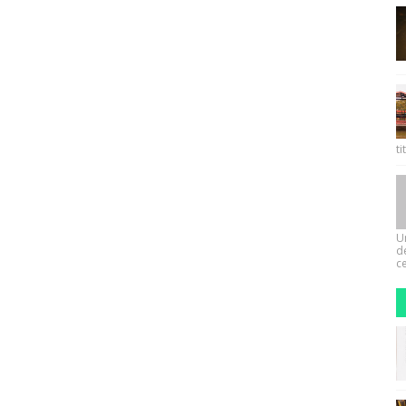
ti
U
d
ce