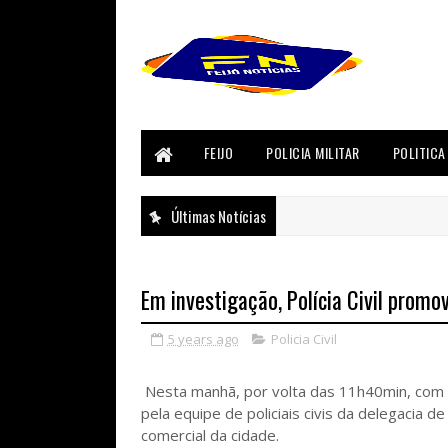
FEIJO
POLICIA MILITAR
POLITICA
Últimas Notícias
Em investigação, Polícia Civil promo
5 years ago
Policia Civil
Nesta manhã, por volta das 11h40min, com o 
pela equipe de policiais civis da delegacia 
comercial da cidade.