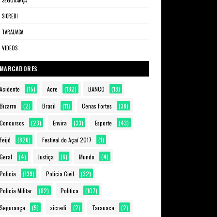
SEGURANÇA
SICREDI
TARAUACA
VIDEOS
MARCADORES
Acidente
(15)
Acre
(182)
BANCO
(18)
Bizarro
(2)
Brasil
(11)
Cenas Fortes
(38)
Concursos
(23)
Envira
(33)
Esporte
(43)
Feijó
(826)
Festival do Açaí 2017
(1)
Geral
(4)
Justiça
(6)
Mundo
(4)
Policia
(139)
Policia Civil
(32)
Policia Militar
(82)
Politica
(107)
Segurança
(5)
sicredi
(2)
Tarauaca
(2)