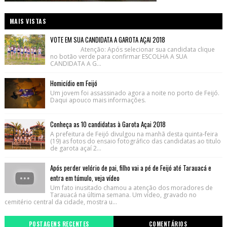
MAIS VISTAS
VOTE EM SUA CANDIDATA A GAROTA AÇAI 2018
Atenção: Após selecionar sua candidata clique
no botão verde para confirmar ESCOLHA A SUA
CANDIDATA A G...
Homicídio em Feijó
Um jovem foi assassinado agora a noite no porto de Feijó.
Daqui apouco mais informações.
Conheça as 10 candidatas à Garota Açai 2018
A prefeitura de Feijó divulgou na manhã desta quinta-feira
(19) as fotos do ensaio fotográfico das candidatas ao titulo
de garota açaí 2...
Após perder velório de pai, filho vai a pé de Feijó até Tarauacá e
entra em túmulo, veja vídeo
Um fato inusitado chamou a atenção dos moradores de
Tarauacá na última semana. Um vídeo, gravado no
cemitério central da cidade, mostra u...
POSTAGENS RECENTES
COMENTÁRIOS