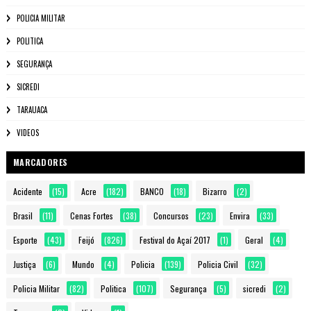
POLICIA MILITAR
POLITICA
SEGURANÇA
SICREDI
TARAUACA
VIDEOS
MARCADORES
Acidente
(15)
Acre
(182)
BANCO
(18)
Bizarro
(2)
Brasil
(11)
Cenas Fortes
(38)
Concursos
(23)
Envira
(33)
Esporte
(43)
Feijó
(826)
Festival do Açaí 2017
(1)
Geral
(4)
Justiça
(6)
Mundo
(4)
Policia
(139)
Policia Civil
(32)
Policia Militar
(82)
Politica
(107)
Segurança
(5)
sicredi
(2)