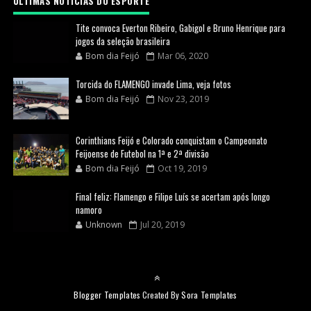
ULTIMAS NOTICIAS DO ESPORTE
Tite convoca Everton Ribeiro, Gabigol e Bruno Henrique para
jogos da seleção brasileira
Bom dia Feijó
Mar 06, 2020
Torcida do FLAMENGO invade Lima, veja fotos
Bom dia Feijó
Nov 23, 2019
Corinthians Feijó e Colorado conquistam o Campeonato
Feijoense de Futebol na 1ª e 2ª divisão
Bom dia Feijó
Oct 19, 2019
Final feliz: Flamengo e Filipe Luís se acertam após longo
namoro
Unknown
Jul 20, 2019
Blogger Templates
Created By
Sora Templates