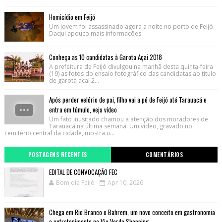
Homicídio em Feijó
Um jovem foi assassinado agora a noite no porto de Feijó.
Daqui apouco mais informações.
Conheça as 10 candidatas à Garota Açai 2018
A prefeitura de Feijó divulgou na manhã desta quinta-feira
(19) as fotos do ensaio fotográfico das candidatas ao titulo
de garota açaí 2...
Após perder velório de pai, filho vai a pé de Feijó até Tarauacá e
entra em túmulo, veja vídeo
Um fato inusitado chamou a atenção dos moradores de
Tarauacá na última semana. Um vídeo, gravado no
cemitério central da cidade, mostra u...
POSTAGENS RECENTES
COMENTÁRIOS
EDITAL DE CONVOCAÇÃO FEC
Bom dia Feijó
Apr 10, 2026
Chega em Rio Branco o Bahrem, um novo conceito em gastronomia
e entretenimento no Via Verde Shopping