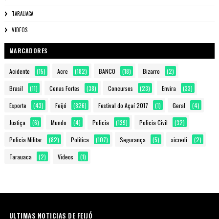
TARAUACA
VIDEOS
MARCADORES
Acidente
(15)
Acre
(182)
BANCO
(18)
Bizarro
(2)
Brasil
(11)
Cenas Fortes
(38)
Concursos
(23)
Envira
(33)
Esporte
(43)
Feijó
(826)
Festival do Açaí 2017
(1)
Geral
(4)
Justiça
(6)
Mundo
(4)
Policia
(139)
Policia Civil
(32)
Policia Militar
(82)
Politica
(107)
Segurança
(5)
sicredi
(2)
Tarauaca
(2)
Videos
(1)
ULTIMAS NOTICIAS DE FEIJÓ