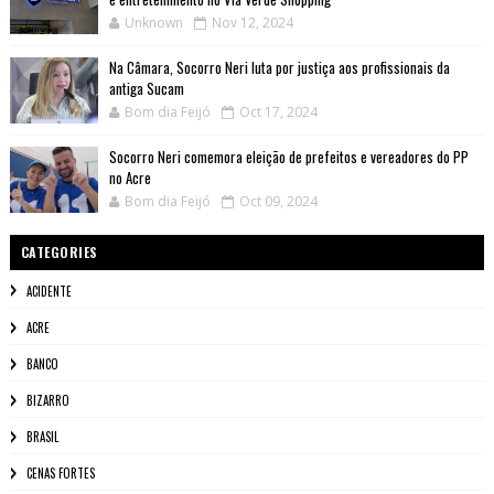
Unknown
Nov 12, 2024
Na Câmara, Socorro Neri luta por justiça aos profissionais da
antiga Sucam
Bom dia Feijó
Oct 17, 2024
Socorro Neri comemora eleição de prefeitos e vereadores do PP
no Acre
Bom dia Feijó
Oct 09, 2024
CATEGORIES
ACIDENTE
ACRE
BANCO
BIZARRO
BRASIL
CENAS FORTES