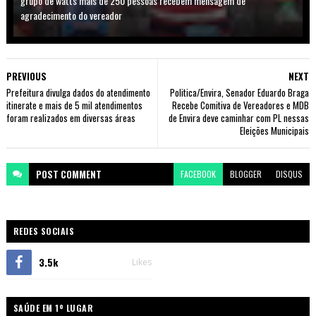
grupo de watts mais de 250 pessoas recebem mensagem de
agradecimento do vereador
PREVIOUS
NEXT
Prefeitura divulga dados do atendimento
Politica/Envira, Senador Eduardo Braga
itinerate e mais de 5 mil atendimentos
Recebe Comitiva de Vereadores e MDB
foram realizados em diversas áreas
de Envira deve caminhar com PL nessas
Eleições Municipais
POST
COMMENT
FACEBOOK
BLOGGER
DISQUS
REDES SOCIAIS
3.5k
Likes
SAÚDE EM 1º LUGAR