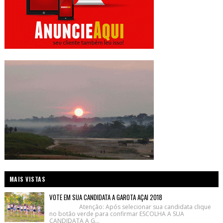
MAIS VISTAS
VOTE EM SUA CANDIDATA A GAROTA AÇAI 2018
Atenção: Após selecionar sua candidata clique
no botão verde para confirmar ESCOLHA A SUA
CANDIDATA A G...