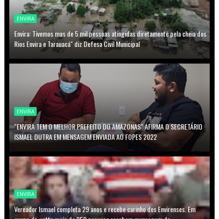
ENVIRA
Envira: Tivemos mas de 5 mil pessoas atingidas diretamente pela cheia dos
Rios Envira e Tarauacá" diz Defesa Civil Municipal
ENVIRA
"ENVIRA TEM O MELHOR PREFEITO DO AMAZONAS" AFIRMA O SECRETÁRIO
ISMAEL DUTRA EM MENSAGEM ENVIADA AO FOPES 2022
ENVIRA
Vereador Ismael completa 29 anos e recebe carinho dos Envirenses. Em