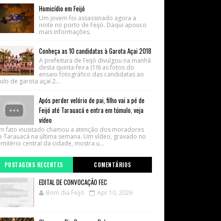
Homicídio em Feijó
Um jovem foi assassinado agora a
noite no porto de Feijó. Daqui apouco
mais informações.
Conheça as 10 candidatas à Garota Açai 2018
A prefeitura de Feijó divulgou na manhã
desta quinta-feira (19) as fotos do
ensaio fotográfico das candidatas ao
tulo de garota açaí 2...
Após perder velório de pai, filho vai a pé de
Feijó até Tarauacá e entra em túmulo, veja
vídeo
m fato inusitado chamou a atenção dos moradores
e Tarauacá na última semana. Um vídeo, gravado no
mitério central da cidade, mostra u...
POSTAGENS RECENTES
COMENTÁRIOS
EDITAL DE CONVOCAÇÃO FEC
Bom dia Feijó
Apr 10, 2026