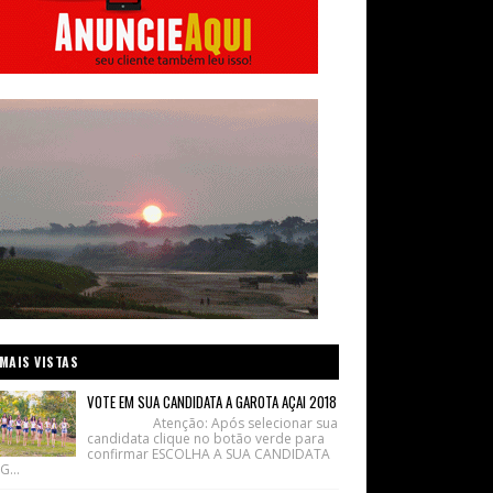
MAIS VISTAS
VOTE EM SUA CANDIDATA A GAROTA AÇAI 2018
Atenção: Após selecionar sua
candidata clique no botão verde para
confirmar ESCOLHA A SUA CANDIDATA
G...