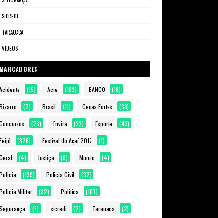
SEGURANÇA
SICREDI
TARAUACA
VIDEOS
MARCADORES
Acidente
(15)
Acre
(182)
BANCO
(18)
Bizarro
(2)
Brasil
(11)
Cenas Fortes
(38)
Concursos
(23)
Envira
(33)
Esporte
(43)
Feijó
(826)
Festival do Açaí 2017
(1)
Geral
(4)
Justiça
(6)
Mundo
(4)
Policia
(139)
Policia Civil
(32)
Policia Militar
(82)
Politica
(107)
Segurança
(5)
sicredi
(2)
Tarauaca
(2)