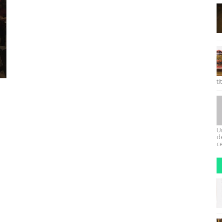
ti
U
d
ce