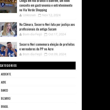
Chega em Rio Branco o Bahrem, um novo
conceito em gastronomia e entretenimento
no Via Verde Shopping
Unknown
Nov 12, 2024
Na Câmara, Socorro Neri luta por justiça aos
profissionais da antiga Sucam
Bom dia Feijó
Oct 17, 2024
Socorro Neri comemora eleição de prefeitos
e vereadores do PP no Acre
Bom dia Feijó
Oct 09, 2024
CATEGORIES
ACIDENTE
ACRE
BANCO
BIZARRO
BRASIL