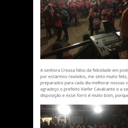
A senhora Creusa falou da felicidade em pod
por estarmos reunidos, me sinto muito feliz
preparados para cada dia melhorar nossas v
agradeço o prefeito Kiefer Cavalcante e a se
disposição e esse forró é muito bom, porque