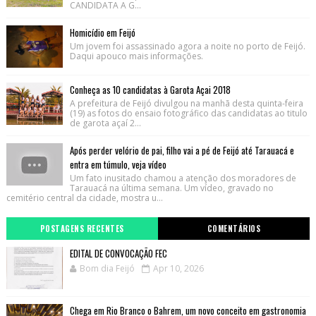
CANDIDATA A G...
Homicídio em Feijó
Um jovem foi assassinado agora a noite no porto de Feijó.
Daqui apouco mais informações.
Conheça as 10 candidatas à Garota Açai 2018
A prefeitura de Feijó divulgou na manhã desta quinta-feira
(19) as fotos do ensaio fotográfico das candidatas ao titulo
de garota açaí 2...
Após perder velório de pai, filho vai a pé de Feijó até Tarauacá e
entra em túmulo, veja vídeo
Um fato inusitado chamou a atenção dos moradores de
Tarauacá na última semana. Um vídeo, gravado no
cemitério central da cidade, mostra u...
POSTAGENS RECENTES
COMENTÁRIOS
EDITAL DE CONVOCAÇÃO FEC
Bom dia Feijó
Apr 10, 2026
Chega em Rio Branco o Bahrem, um novo conceito em gastronomia