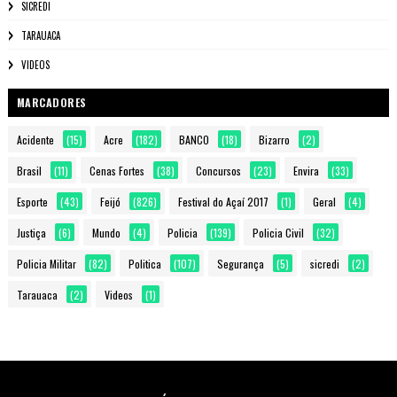
SICREDI
TARAUACA
VIDEOS
MARCADORES
Acidente
(15)
Acre
(182)
BANCO
(18)
Bizarro
(2)
Brasil
(11)
Cenas Fortes
(38)
Concursos
(23)
Envira
(33)
Esporte
(43)
Feijó
(826)
Festival do Açaí 2017
(1)
Geral
(4)
Justiça
(6)
Mundo
(4)
Policia
(139)
Policia Civil
(32)
Policia Militar
(82)
Politica
(107)
Segurança
(5)
sicredi
(2)
Tarauaca
(2)
Videos
(1)