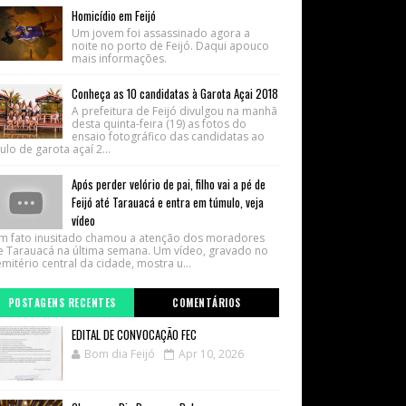
Homicídio em Feijó
Um jovem foi assassinado agora a
noite no porto de Feijó. Daqui apouco
mais informações.
Conheça as 10 candidatas à Garota Açai 2018
A prefeitura de Feijó divulgou na manhã
desta quinta-feira (19) as fotos do
ensaio fotográfico das candidatas ao
tulo de garota açaí 2...
Após perder velório de pai, filho vai a pé de
Feijó até Tarauacá e entra em túmulo, veja
vídeo
m fato inusitado chamou a atenção dos moradores
e Tarauacá na última semana. Um vídeo, gravado no
mitério central da cidade, mostra u...
POSTAGENS RECENTES
COMENTÁRIOS
EDITAL DE CONVOCAÇÃO FEC
Bom dia Feijó
Apr 10, 2026