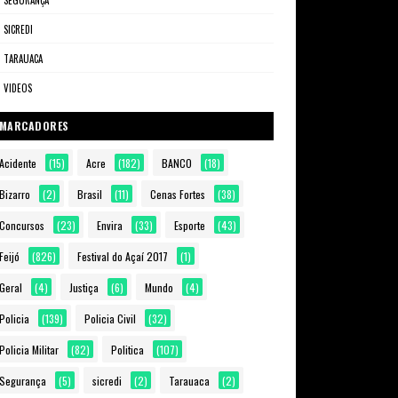
SEGURANÇA
SICREDI
TARAUACA
VIDEOS
MARCADORES
Acidente
(15)
Acre
(182)
BANCO
(18)
Bizarro
(2)
Brasil
(11)
Cenas Fortes
(38)
Concursos
(23)
Envira
(33)
Esporte
(43)
Feijó
(826)
Festival do Açaí 2017
(1)
Geral
(4)
Justiça
(6)
Mundo
(4)
Policia
(139)
Policia Civil
(32)
Policia Militar
(82)
Politica
(107)
Segurança
(5)
sicredi
(2)
Tarauaca
(2)