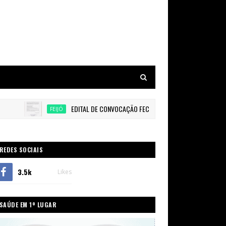
EDITAL DE CONVOCAÇÃO FEC
Chega em Rio Bran
FEIJÓ
ACRE
REDES SOCIAIS
3.5k
Likes
SAÚDE EM 1º LUGAR