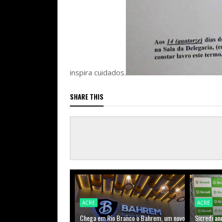
inspira cuidados.
SHARE THIS
ACRE
ACRE
Chega em Rio Branco o Bahrem, um novo
Sicredi an