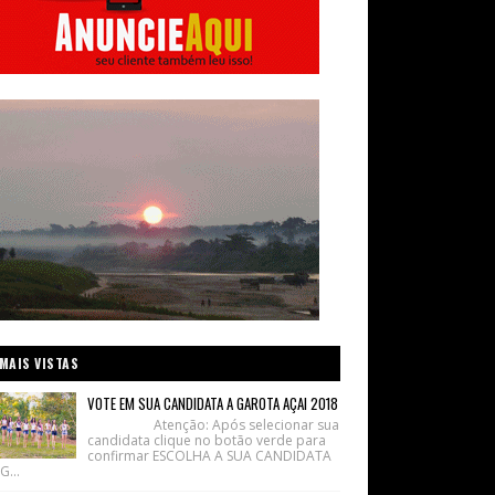
MAIS VISTAS
VOTE EM SUA CANDIDATA A GAROTA AÇAI 2018
Atenção: Após selecionar sua
candidata clique no botão verde para
confirmar ESCOLHA A SUA CANDIDATA
G...