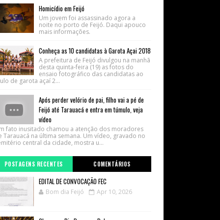
Homicídio em Feijó
Um jovem foi assassinado agora a
noite no porto de Feijó. Daqui apouco
mais informações.
Conheça as 10 candidatas à Garota Açai 2018
A prefeitura de Feijó divulgou na manhã
desta quinta-feira (19) as fotos do
ensaio fotográfico das candidatas ao
tulo de garota açaí 2...
Após perder velório de pai, filho vai a pé de
Feijó até Tarauacá e entra em túmulo, veja
vídeo
m fato inusitado chamou a atenção dos moradores
e Tarauacá na última semana. Um vídeo, gravado no
mitério central da cidade, mostra u...
POSTAGENS RECENTES
COMENTÁRIOS
EDITAL DE CONVOCAÇÃO FEC
Bom dia Feijó
Apr 10, 2026