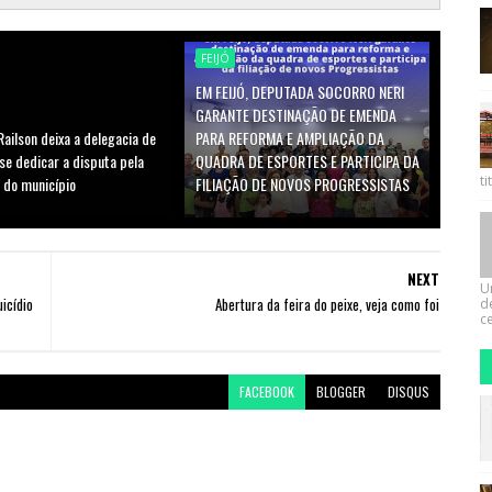
FEIJÓ
EM FEIJÓ, DEPUTADA SOCORRO NERI
GARANTE DESTINAÇÃO DE EMENDA
ailson deixa a delegacia de
PARA REFORMA E AMPLIAÇÃO DA
 se dedicar a disputa pela
QUADRA DE ESPORTES E PARTICIPA DA
ti
 do município
FILIAÇÃO DE NOVOS PROGRESSISTAS
NEXT
U
icídio
Abertura da feira do peixe, veja como foi
d
ce
FACEBOOK
BLOGGER
DISQUS