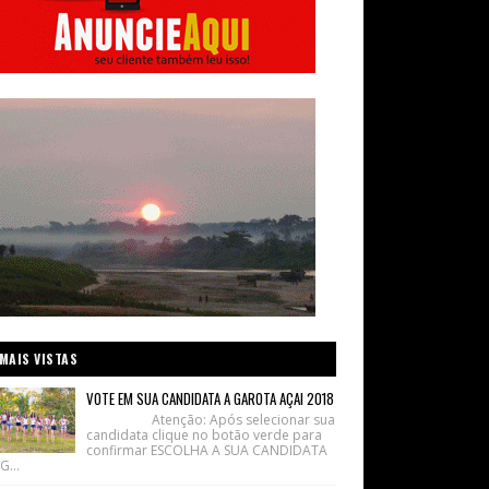
MAIS VISTAS
VOTE EM SUA CANDIDATA A GAROTA AÇAI 2018
Atenção: Após selecionar sua
candidata clique no botão verde para
confirmar ESCOLHA A SUA CANDIDATA
G...