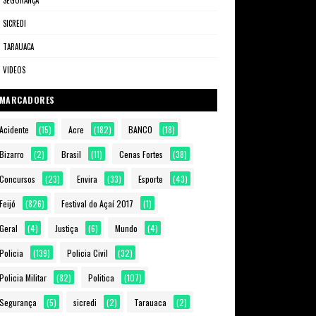
SEGURANÇA
SICREDI
TARAUACA
VIDEOS
MARCADORES
Acidente
(15)
Acre
(182)
BANCO
(18)
Bizarro
(2)
Brasil
(11)
Cenas Fortes
(38)
Concursos
(23)
Envira
(33)
Esporte
(43)
Feijó
(826)
Festival do Açaí 2017
(1)
Geral
(4)
Justiça
(6)
Mundo
(4)
Policia
(139)
Policia Civil
(32)
Policia Militar
(82)
Politica
(107)
Segurança
(5)
sicredi
(2)
Tarauaca
(2)