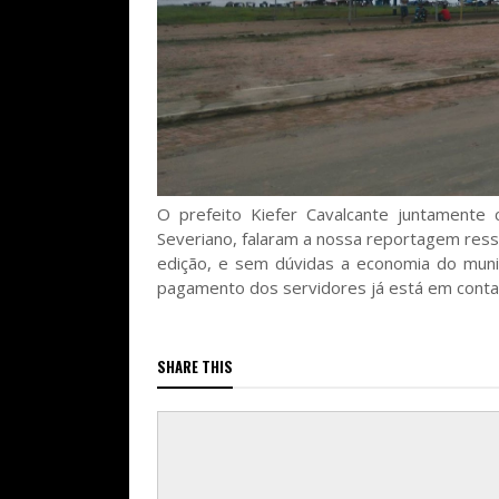
O prefeito Kiefer Cavalcante juntamente 
Severiano, falaram a nossa reportagem ress
edição, e sem dúvidas a economia do muni
pagamento dos servidores já está em conta
SHARE THIS