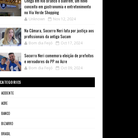
Chega em Rio Branco o Bahrem, um novo
conceito em gastronomia e entretenimento
no Via Verde Shopping
Unknown
Nov 12, 2024
Na Câmara, Socorro Neri luta por justiça aos
profissionais da antiga Sucam
Bom dia Feijó
Oct 17, 2024
Socorro Neri comemora eleição de prefeitos
e vereadores do PP no Acre
Bom dia Feijó
Oct 09, 2024
CATEGORIES
ACIDENTE
ACRE
BANCO
BIZARRO
BRASIL