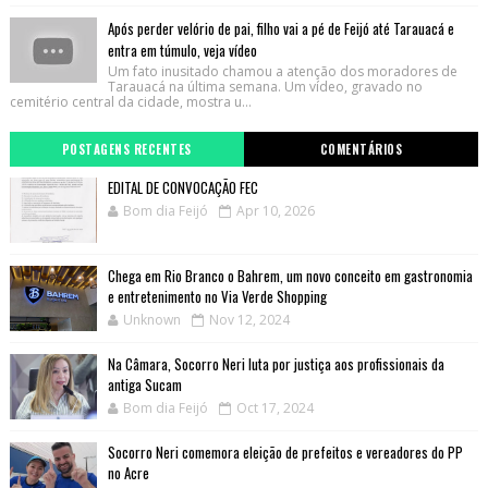
Após perder velório de pai, filho vai a pé de Feijó até Tarauacá e
entra em túmulo, veja vídeo
Um fato inusitado chamou a atenção dos moradores de
Tarauacá na última semana. Um vídeo, gravado no
cemitério central da cidade, mostra u...
POSTAGENS RECENTES
COMENTÁRIOS
EDITAL DE CONVOCAÇÃO FEC
Bom dia Feijó
Apr 10, 2026
Chega em Rio Branco o Bahrem, um novo conceito em gastronomia
e entretenimento no Via Verde Shopping
Unknown
Nov 12, 2024
Na Câmara, Socorro Neri luta por justiça aos profissionais da
antiga Sucam
Bom dia Feijó
Oct 17, 2024
Socorro Neri comemora eleição de prefeitos e vereadores do PP
no Acre