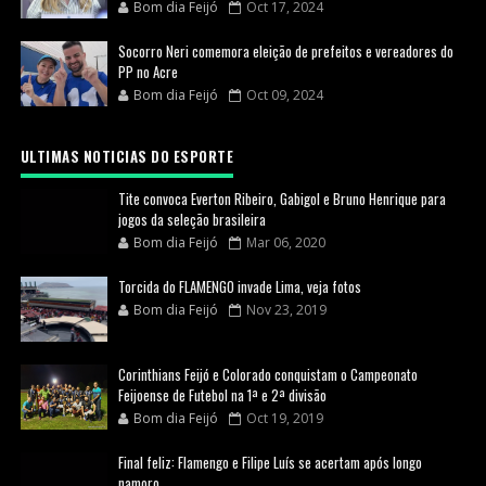
Bom dia Feijó
Oct 17, 2024
Socorro Neri comemora eleição de prefeitos e vereadores do
PP no Acre
Bom dia Feijó
Oct 09, 2024
ULTIMAS NOTICIAS DO ESPORTE
Tite convoca Everton Ribeiro, Gabigol e Bruno Henrique para
jogos da seleção brasileira
Bom dia Feijó
Mar 06, 2020
Torcida do FLAMENGO invade Lima, veja fotos
Bom dia Feijó
Nov 23, 2019
Corinthians Feijó e Colorado conquistam o Campeonato
Feijoense de Futebol na 1ª e 2ª divisão
Bom dia Feijó
Oct 19, 2019
Final feliz: Flamengo e Filipe Luís se acertam após longo
namoro