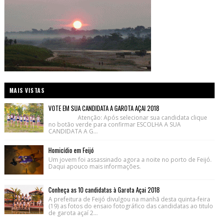
MAIS VISTAS
VOTE EM SUA CANDIDATA A GAROTA AÇAI 2018
Atenção: Após selecionar sua candidata clique
no botão verde para confirmar ESCOLHA A SUA
CANDIDATA A G...
Homicídio em Feijó
Um jovem foi assassinado agora a noite no porto de Feijó.
Daqui apouco mais informações.
Conheça as 10 candidatas à Garota Açai 2018
A prefeitura de Feijó divulgou na manhã desta quinta-feira
(19) as fotos do ensaio fotográfico das candidatas ao titulo
de garota açaí 2...