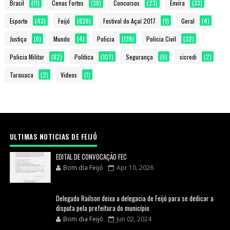
Brasil
(11)
Cenas Fortes
(38)
Concursos
(23)
Envira
(33)
Esporte
(43)
Feijó
(826)
Festival do Açaí 2017
(1)
Geral
(4)
Justiça
(6)
Mundo
(4)
Policia
(139)
Policia Civil
(32)
Policia Militar
(82)
Politica
(107)
Segurança
(5)
sicredi
(2)
Tarauaca
(2)
Videos
(1)
ULTIMAS NOTICIAS DE FEIJÓ
EDITAL DE CONVOCAÇÃO FEC
Bom dia Feijó
Apr 10, 2026
Delegado Railson deixa a delegacia de Feijó para se dedicar a
disputa pela prefeitura do município
Bom dia Feijó
Jun 02, 2024