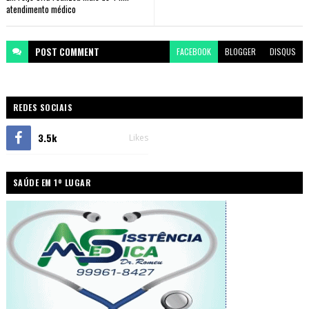
atendimento médico
POST
COMMENT
FACEBOOK
BLOGGER
DISQUS
REDES SOCIAIS
3.5k
Likes
SAÚDE EM 1º LUGAR