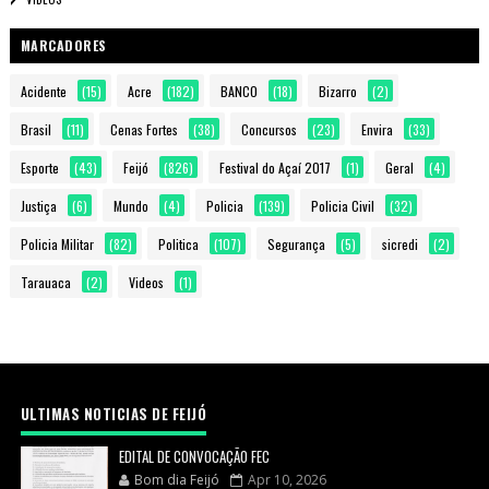
MARCADORES
Acidente
(15)
Acre
(182)
BANCO
(18)
Bizarro
(2)
Brasil
(11)
Cenas Fortes
(38)
Concursos
(23)
Envira
(33)
Esporte
(43)
Feijó
(826)
Festival do Açaí 2017
(1)
Geral
(4)
Justiça
(6)
Mundo
(4)
Policia
(139)
Policia Civil
(32)
Policia Militar
(82)
Politica
(107)
Segurança
(5)
sicredi
(2)
Tarauaca
(2)
Videos
(1)
ULTIMAS NOTICIAS DE FEIJÓ
EDITAL DE CONVOCAÇÃO FEC
Bom dia Feijó
Apr 10, 2026