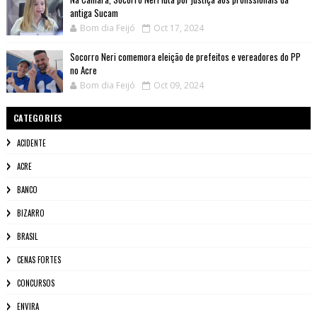
antiga Sucam
Bom dia Feijó
Oct 17, 2024
Socorro Neri comemora eleição de prefeitos e vereadores do PP
no Acre
Bom dia Feijó
Oct 09, 2024
CATEGORIES
ACIDENTE
ACRE
BANCO
BIZARRO
BRASIL
CENAS FORTES
CONCURSOS
ENVIRA