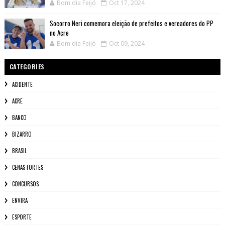
Bom dia Feijó
Oct 17, 2024
Socorro Neri comemora eleição de prefeitos e vereadores do PP
no Acre
Bom dia Feijó
Oct 09, 2024
CATEGORIES
ACIDENTE
ACRE
BANCO
BIZARRO
BRASIL
CENAS FORTES
CONCURSOS
ENVIRA
ESPORTE