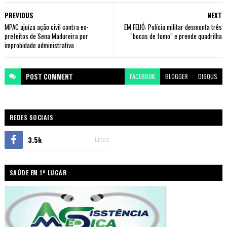
PREVIOUS
NEXT
MPAC ajuíza ação civil contra ex-
EM FEIJÓ: Polícia militar desmonta três
prefeitos de Sena Madureira por
”bocas de fumo” e prende quadrilha
improbidade administrativa
POST
COMMENT
FACEBOOK
BLOGGER
DISQUS
REDES SOCIAIS
3.5k
Likes
SAÚDE EM 1º LUGAR