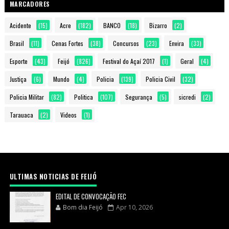
MARCADORES
Acidente
(15)
Acre
(182)
BANCO
(18)
Bizarro
(2)
Brasil
(11)
Cenas Fortes
(38)
Concursos
(23)
Envira
(33)
Esporte
(43)
Feijó
(826)
Festival do Açaí 2017
(1)
Geral
(4)
Justiça
(6)
Mundo
(4)
Policia
(139)
Policia Civil
(32)
Policia Militar
(82)
Politica
(107)
Segurança
(5)
sicredi
(2)
Tarauaca
(2)
Videos
(1)
ULTIMAS NOTICIAS DE FEIJÓ
EDITAL DE CONVOCAÇÃO FEC
Bom dia Feijó
Apr 10, 2026