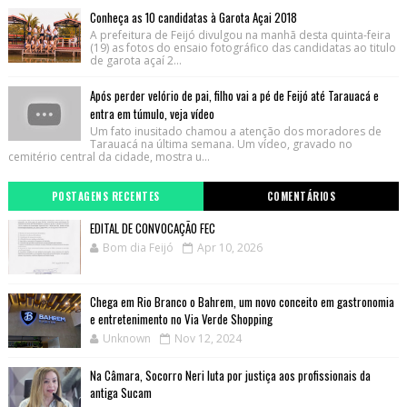
Conheça as 10 candidatas à Garota Açai 2018
A prefeitura de Feijó divulgou na manhã desta quinta-feira
(19) as fotos do ensaio fotográfico das candidatas ao titulo
de garota açaí 2...
Após perder velório de pai, filho vai a pé de Feijó até Tarauacá e
entra em túmulo, veja vídeo
Um fato inusitado chamou a atenção dos moradores de
Tarauacá na última semana. Um vídeo, gravado no
cemitério central da cidade, mostra u...
POSTAGENS RECENTES
COMENTÁRIOS
EDITAL DE CONVOCAÇÃO FEC
Bom dia Feijó
Apr 10, 2026
Chega em Rio Branco o Bahrem, um novo conceito em gastronomia
e entretenimento no Via Verde Shopping
Unknown
Nov 12, 2024
Na Câmara, Socorro Neri luta por justiça aos profissionais da
antiga Sucam