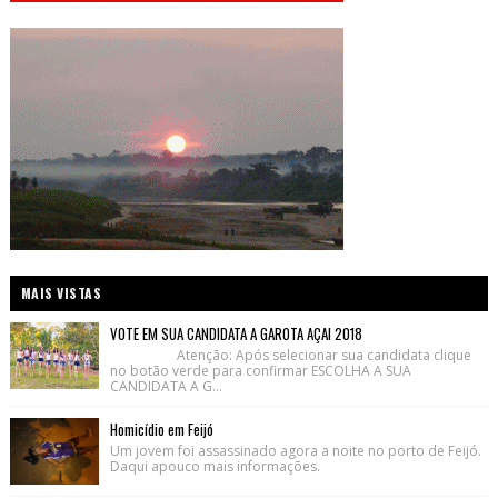
MAIS VISTAS
VOTE EM SUA CANDIDATA A GAROTA AÇAI 2018
Atenção: Após selecionar sua candidata clique
no botão verde para confirmar ESCOLHA A SUA
CANDIDATA A G...
Homicídio em Feijó
Um jovem foi assassinado agora a noite no porto de Feijó.
Daqui apouco mais informações.