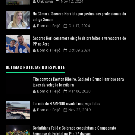
Unknown
Nov 12, 2024
Na Câmara, Socorro Neri luta por justiça aos profissionais da
antiga Sucam
Bom dia Feijó
Oct 17, 2024
Socorro Neri comemora eleição de prefeitos e vereadores do
PP no Acre
Bom dia Feijó
Oct 09, 2024
ULTIMAS NOTICIAS DO ESPORTE
Tite convoca Everton Ribeiro, Gabigol e Bruno Henrique para
jogos da seleção brasileira
Bom dia Feijó
Mar 06, 2020
Torcida do FLAMENGO invade Lima, veja fotos
Bom dia Feijó
Nov 23, 2019
Corinthians Feijó e Colorado conquistam o Campeonato
Feijoense de Futebol na 1ª e 2ª divisão