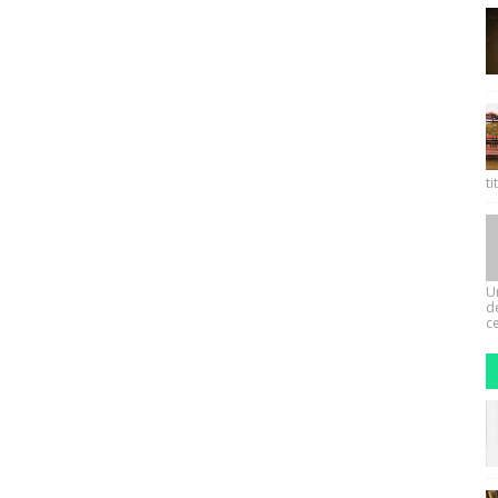
ti
U
d
ce