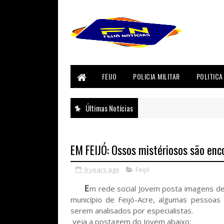
FEIJO
POLICIA MILITAR
POLITICA
Últimas Notícias
EM FEIJÓ: Ossos mistériosos são enco
9 years ago
Feijó
E
m rede social Jovem posta imagens de
município de Feijó-Acre, algumas pessoa
serem analisados por especialistas.
veja a postagem do Jovem abaixo: