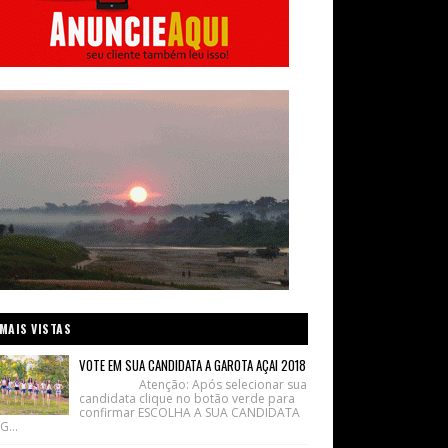
MAIS VISTAS
VOTE EM SUA CANDIDATA A GAROTA AÇAI 2018
Atenção: Após selecionar sua
candidata clique no botão verde para
confirmar ESCOLHA A SUA CANDIDATA
G...