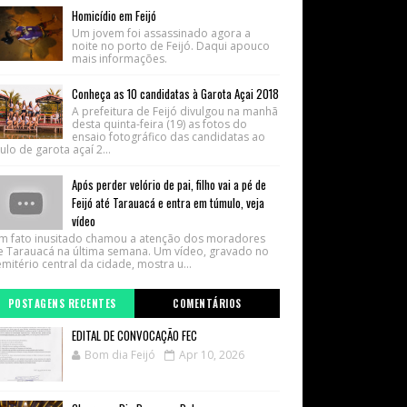
Homicídio em Feijó
Um jovem foi assassinado agora a
noite no porto de Feijó. Daqui apouco
mais informações.
Conheça as 10 candidatas à Garota Açai 2018
A prefeitura de Feijó divulgou na manhã
desta quinta-feira (19) as fotos do
ensaio fotográfico das candidatas ao
tulo de garota açaí 2...
Após perder velório de pai, filho vai a pé de
Feijó até Tarauacá e entra em túmulo, veja
vídeo
m fato inusitado chamou a atenção dos moradores
e Tarauacá na última semana. Um vídeo, gravado no
mitério central da cidade, mostra u...
POSTAGENS RECENTES
COMENTÁRIOS
EDITAL DE CONVOCAÇÃO FEC
Bom dia Feijó
Apr 10, 2026