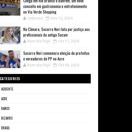
Chega em Rio Branco o Bahrem, um novo
conceito em gastronomia e entretenimento
no Via Verde Shopping
Unknown
Nov 12, 2024
Na Câmara, Socorro Neri luta por justiça aos
profissionais da antiga Sucam
Bom dia Feijó
Oct 17, 2024
Socorro Neri comemora eleição de prefeitos
e vereadores do PP no Acre
Bom dia Feijó
Oct 09, 2024
CATEGORIES
ACIDENTE
ACRE
BANCO
BIZARRO
BRASIL