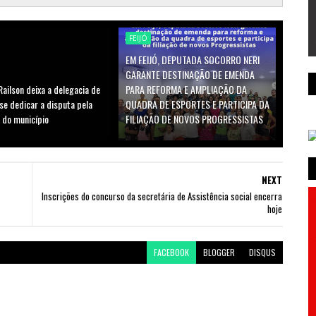
FEIJÓ
EM FEIJÓ, DEPUTADA SOCORRO NERI
GARANTE DESTINAÇÃO DE EMENDA
ailson deixa a delegacia de
PARA REFORMA E AMPLIAÇÃO DA
 se dedicar a disputa pela
QUADRA DE ESPORTES E PARTICIPA DA
 do município
FILIAÇÃO DE NOVOS PROGRESSISTAS
NEXT
Inscrições do concurso da secretária de Assistência social encerra
hoje
FACEBOOK
BLOGGER
DISQUS