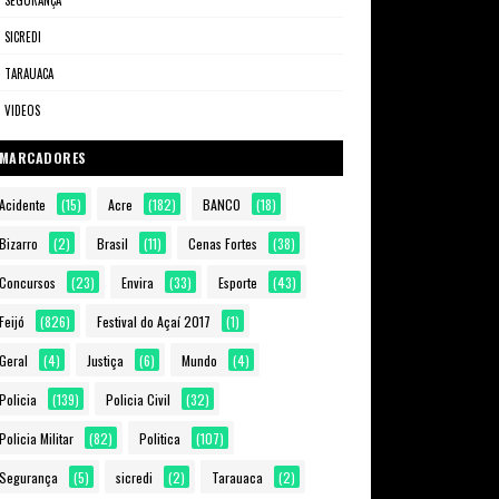
SEGURANÇA
SICREDI
TARAUACA
VIDEOS
MARCADORES
Acidente
(15)
Acre
(182)
BANCO
(18)
Bizarro
(2)
Brasil
(11)
Cenas Fortes
(38)
Concursos
(23)
Envira
(33)
Esporte
(43)
Feijó
(826)
Festival do Açaí 2017
(1)
Geral
(4)
Justiça
(6)
Mundo
(4)
Policia
(139)
Policia Civil
(32)
Policia Militar
(82)
Politica
(107)
Segurança
(5)
sicredi
(2)
Tarauaca
(2)