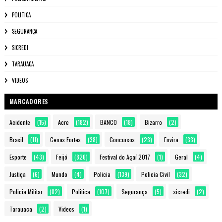
POLITICA
SEGURANÇA
SICREDI
TARAUACA
VIDEOS
MARCADORES
Acidente
(15)
Acre
(182)
BANCO
(18)
Bizarro
(2)
Brasil
(11)
Cenas Fortes
(38)
Concursos
(23)
Envira
(33)
Esporte
(43)
Feijó
(826)
Festival do Açaí 2017
(1)
Geral
(4)
Justiça
(6)
Mundo
(4)
Policia
(139)
Policia Civil
(32)
Policia Militar
(82)
Politica
(107)
Segurança
(5)
sicredi
(2)
Tarauaca
(2)
Videos
(1)