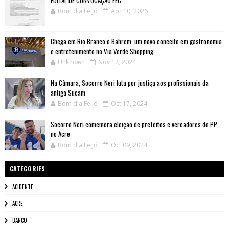
EDITAL DE CONVOCAÇÃO FEC
Bom dia Feijó
Apr 10, 2026
Chega em Rio Branco o Bahrem, um novo conceito em gastronomia
e entretenimento no Via Verde Shopping
Unknown
Nov 12, 2024
Na Câmara, Socorro Neri luta por justiça aos profissionais da
antiga Sucam
Bom dia Feijó
Oct 17, 2024
Socorro Neri comemora eleição de prefeitos e vereadores do PP
no Acre
Bom dia Feijó
Oct 09, 2024
CATEGORIES
ACIDENTE
ACRE
BANCO