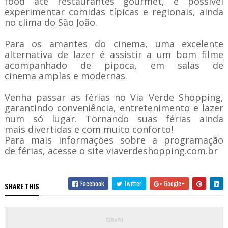
food até restaurantes gourmet, é possível
experimentar
comidas típicas e regionais, ainda
no clima do São João.
Para os amantes do cinema,
uma excelente
alternativa de lazer
é a
ssistir a um bom filme
acompanhado de pipoca
, em
salas de
cinema
amplas e
modernas
.
Venha passar as
férias no
Via Verde S
hopping
,
garantindo
conveniência, entretenimento e lazer
num só lugar
. T
ornando
suas
férias ainda
mais
divertidas e com muito conforto!
Para mais informações sobre
a programação
de
férias,
acesse o site viaverdeshopping.com.br
Facebook
Twitter
Google+
SHARE THIS