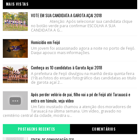
MAIS VISTAS
VOTE EM SUA CANDIDATA A GAROTA AÇAI 2018
Atenção: Após selecionar sua candidata clique
no botão verde para confirmar ESCOLHA A SUA
CANDIDATA A G...
Homicídio em Feijó
Um jovem foi assassinado agora a noite no porto de Feijó.
Daqui apouco mais informações.
Conheça as 10 candidatas à Garota Açai 2018
A prefeitura de Feijó divulgou na manhã desta quinta-feira
(19) as fotos do ensaio fotográfico das candidatas ao titulo
de garota açaí 2...
Após perder velório de pai, filho vai a pé de Feijó até Tarauacá e
entra em túmulo, veja vídeo
Um fato inusitado chamou a atenção dos moradores de
Tarauacá na última semana. Um vídeo, gravado no
cemitério central da cidade, mostra u...
POSTAGENS RECENTES
COMENTÁRIOS