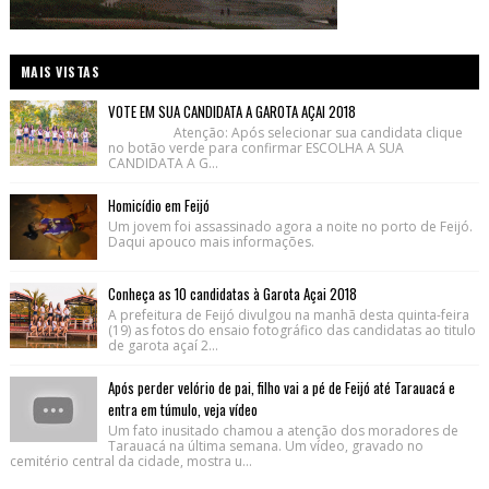
MAIS VISTAS
VOTE EM SUA CANDIDATA A GAROTA AÇAI 2018
Atenção: Após selecionar sua candidata clique
no botão verde para confirmar ESCOLHA A SUA
CANDIDATA A G...
Homicídio em Feijó
Um jovem foi assassinado agora a noite no porto de Feijó.
Daqui apouco mais informações.
Conheça as 10 candidatas à Garota Açai 2018
A prefeitura de Feijó divulgou na manhã desta quinta-feira
(19) as fotos do ensaio fotográfico das candidatas ao titulo
de garota açaí 2...
Após perder velório de pai, filho vai a pé de Feijó até Tarauacá e
entra em túmulo, veja vídeo
Um fato inusitado chamou a atenção dos moradores de
Tarauacá na última semana. Um vídeo, gravado no
cemitério central da cidade, mostra u...