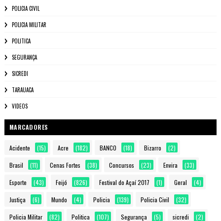
POLICIA CIVIL
POLICIA MILITAR
POLITICA
SEGURANÇA
SICREDI
TARAUACA
VIDEOS
MARCADORES
Acidente
(15)
Acre
(182)
BANCO
(18)
Bizarro
(2)
Brasil
(11)
Cenas Fortes
(38)
Concursos
(23)
Envira
(33)
Esporte
(43)
Feijó
(826)
Festival do Açaí 2017
(1)
Geral
(4)
Justiça
(6)
Mundo
(4)
Policia
(139)
Policia Civil
(32)
Policia Militar
(82)
Politica
(107)
Segurança
(5)
sicredi
(2)