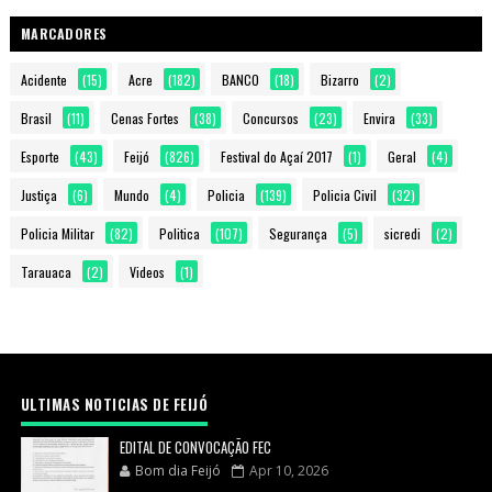
MARCADORES
Acidente
(15)
Acre
(182)
BANCO
(18)
Bizarro
(2)
Brasil
(11)
Cenas Fortes
(38)
Concursos
(23)
Envira
(33)
Esporte
(43)
Feijó
(826)
Festival do Açaí 2017
(1)
Geral
(4)
Justiça
(6)
Mundo
(4)
Policia
(139)
Policia Civil
(32)
Policia Militar
(82)
Politica
(107)
Segurança
(5)
sicredi
(2)
Tarauaca
(2)
Videos
(1)
ULTIMAS NOTICIAS DE FEIJÓ
EDITAL DE CONVOCAÇÃO FEC
Bom dia Feijó
Apr 10, 2026