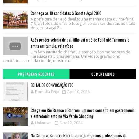
Conheça as 10 candidatas à Garota Açai 2018
A prefeitura de Feijó divulgou na manhã desta quinta-feira
(19) as fotos do ensaio fotográfico das candidatas ao titulo
de garota açaí 2...
Após perder velório de pai, filho vai a pé de Feijó até Tarauacá e
entra em túmulo, veja vídeo
Um fato inusitado chamou a atenção dos moradores de
Tarauacá na última semana. Um vídeo, gravado no
cemitério central da cidade, mostra u...
POSTAGENS RECENTES
COMENTÁRIOS
EDITAL DE CONVOCAÇÃO FEC
Bom dia Feijó
Apr 10, 2026
Chega em Rio Branco o Bahrem, um novo conceito em gastronomia
e entretenimento no Via Verde Shopping
Unknown
Nov 12, 2024
Na Câmara, Socorro Neri luta por justiça aos profissionais da