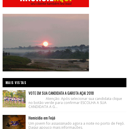
MAIS VISTAS
VOTE EM SUA CANDIDATA A GAROTA AÇAI 2018
Atenção: Após selecionar sua candidata clique
no botão verde para confirmar ESCOLHA A SUA
CANDIDATA A G...
Homicídio em Feijó
Um jovem foi assassinado agora a noite no porto de Feijó.
Daqui apouco mais informações.