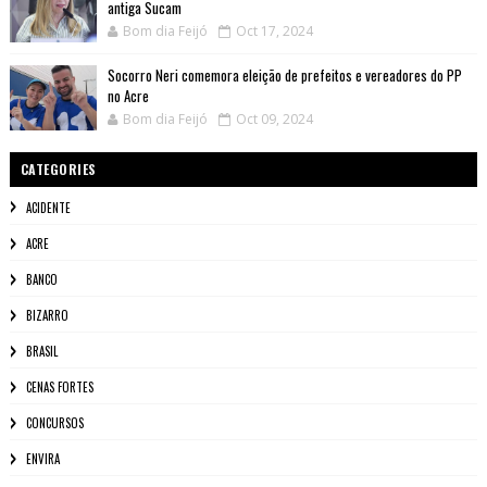
antiga Sucam
Bom dia Feijó
Oct 17, 2024
Socorro Neri comemora eleição de prefeitos e vereadores do PP
no Acre
Bom dia Feijó
Oct 09, 2024
CATEGORIES
ACIDENTE
ACRE
BANCO
BIZARRO
BRASIL
CENAS FORTES
CONCURSOS
ENVIRA