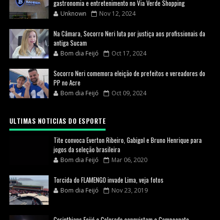
gastronomia e entretenimento no Via Verde Shopping
Unknown
Nov 12, 2024
Na Câmara, Socorro Neri luta por justiça aos profissionais da
antiga Sucam
Bom dia Feijó
Oct 17, 2024
Socorro Neri comemora eleição de prefeitos e vereadores do
PP no Acre
Bom dia Feijó
Oct 09, 2024
ULTIMAS NOTICIAS DO ESPORTE
Tite convoca Everton Ribeiro, Gabigol e Bruno Henrique para
jogos da seleção brasileira
Bom dia Feijó
Mar 06, 2020
Torcida do FLAMENGO invade Lima, veja fotos
Bom dia Feijó
Nov 23, 2019
Corinthians Feijó e Colorado conquistam o Campeonato