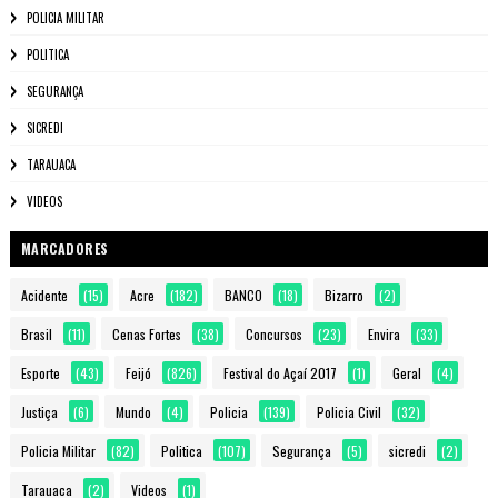
POLICIA MILITAR
POLITICA
SEGURANÇA
SICREDI
TARAUACA
VIDEOS
MARCADORES
Acidente
(15)
Acre
(182)
BANCO
(18)
Bizarro
(2)
Brasil
(11)
Cenas Fortes
(38)
Concursos
(23)
Envira
(33)
Esporte
(43)
Feijó
(826)
Festival do Açaí 2017
(1)
Geral
(4)
Justiça
(6)
Mundo
(4)
Policia
(139)
Policia Civil
(32)
Policia Militar
(82)
Politica
(107)
Segurança
(5)
sicredi
(2)
Tarauaca
(2)
Videos
(1)