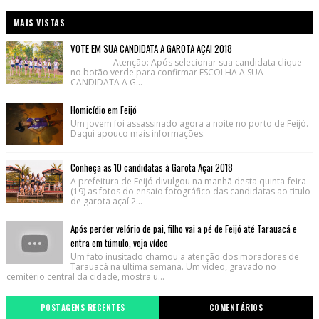
MAIS VISTAS
VOTE EM SUA CANDIDATA A GAROTA AÇAI 2018
Atenção: Após selecionar sua candidata clique
no botão verde para confirmar ESCOLHA A SUA
CANDIDATA A G...
Homicídio em Feijó
Um jovem foi assassinado agora a noite no porto de Feijó.
Daqui apouco mais informações.
Conheça as 10 candidatas à Garota Açai 2018
A prefeitura de Feijó divulgou na manhã desta quinta-feira
(19) as fotos do ensaio fotográfico das candidatas ao titulo
de garota açaí 2...
Após perder velório de pai, filho vai a pé de Feijó até Tarauacá e
entra em túmulo, veja vídeo
Um fato inusitado chamou a atenção dos moradores de
Tarauacá na última semana. Um vídeo, gravado no
cemitério central da cidade, mostra u...
POSTAGENS RECENTES
COMENTÁRIOS