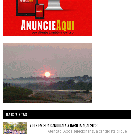
MAIS VISTAS
VOTE EM SUA CANDIDATA A GAROTA AÇAI 2018
Atenção: Após selecionar sua candidata clique