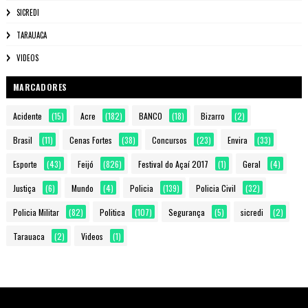
SICREDI
TARAUACA
VIDEOS
MARCADORES
Acidente
(15)
Acre
(182)
BANCO
(18)
Bizarro
(2)
Brasil
(11)
Cenas Fortes
(38)
Concursos
(23)
Envira
(33)
Esporte
(43)
Feijó
(826)
Festival do Açaí 2017
(1)
Geral
(4)
Justiça
(6)
Mundo
(4)
Policia
(139)
Policia Civil
(32)
Policia Militar
(82)
Politica
(107)
Segurança
(5)
sicredi
(2)
Tarauaca
(2)
Videos
(1)