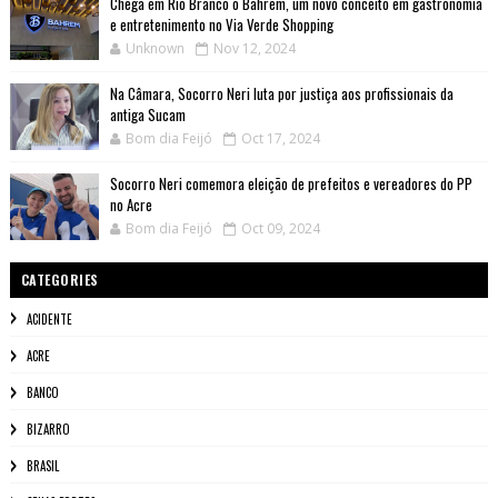
Chega em Rio Branco o Bahrem, um novo conceito em gastronomia
e entretenimento no Via Verde Shopping
Unknown
Nov 12, 2024
Na Câmara, Socorro Neri luta por justiça aos profissionais da
antiga Sucam
Bom dia Feijó
Oct 17, 2024
Socorro Neri comemora eleição de prefeitos e vereadores do PP
no Acre
Bom dia Feijó
Oct 09, 2024
CATEGORIES
ACIDENTE
ACRE
BANCO
BIZARRO
BRASIL