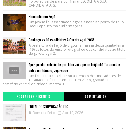
no botão verde para confirmar ESCOLHA A SUA
CANDIDATA A G...
Homicídio em Feijó
Um jovem foi assassinado agora a noite no porto de Feijó.
Daqui apouco mais informações.
Conheça as 10 candidatas à Garota Açai 2018
A prefeitura de Feijó divulgou na manhã desta quinta-feira
(19) as fotos do ensaio fotográfico das candidatas ao titulo
de garota açaí 2...
Após perder velório de pai, filho vai a pé de Feijó até Tarauacá e
entra em túmulo, veja vídeo
Um fato inusitado chamou a atenção dos moradores de
Tarauacá na última semana. Um vídeo, gravado no
cemitério central da cidade, mostra u...
POSTAGENS RECENTES
COMENTÁRIOS
EDITAL DE CONVOCAÇÃO FEC
Bom dia Feijó
Apr 10, 2026