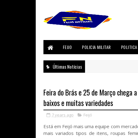
FEIJO
POLICIA MILITAR
POLITICA
Últimas Notícias
Feira do Brás e 25 de Março chega 
baixos e muitas variedades
7 years ago
Feijó
Está em Feijó mais uma equipe com mercador
mais variados tipos de itens, roupas femini