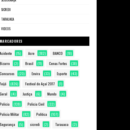
SEGURANÇA
SICREDI
TARAUACA
VIDEOS
MARCADORES
Acidente
(15)
Acre
(182)
BANCO
(18)
Bizarro
(2)
Brasil
(11)
Cenas Fortes
(38)
Concursos
(23)
Envira
(33)
Esporte
(43)
Feijó
(826)
Festival do Açaí 2017
(1)
Geral
(4)
Justiça
(6)
Mundo
(4)
Policia
(139)
Policia Civil
(32)
Policia Militar
(82)
Politica
(107)
Segurança
(5)
sicredi
(2)
Tarauaca
(2)