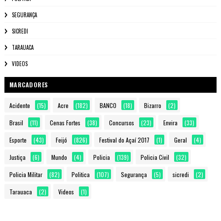
SEGURANÇA
SICREDI
TARAUACA
VIDEOS
MARCADORES
Acidente
(15)
Acre
(182)
BANCO
(18)
Bizarro
(2)
Brasil
(11)
Cenas Fortes
(38)
Concursos
(23)
Envira
(33)
Esporte
(43)
Feijó
(826)
Festival do Açaí 2017
(1)
Geral
(4)
Justiça
(6)
Mundo
(4)
Policia
(139)
Policia Civil
(32)
Policia Militar
(82)
Politica
(107)
Segurança
(5)
sicredi
(2)
Tarauaca
(2)
Videos
(1)