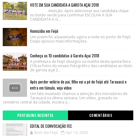
VOTE EM SUA CANDIDATA A GAROTA AÇAI 2018
Atenção: Após selecionar sua candidata clique
no botão verde para confirmar ESCOLHA A SUA
CANDIDATA A G...
Homicídio em Feijó
Um jovem foi assassinado agora a noite no porto de Feijó.
Daqui apouco mais informações.
Conheça as 10 candidatas à Garota Açai 2018
A prefeitura de Feijó divulgou na manhã desta quinta-feira
(19) as fotos do ensaio fotográfico das candidatas ao titulo
de garota açaí 2...
Após perder velório de pai, filho vai a pé de Feijó até Tarauacá e
entra em túmulo, veja vídeo
Um fato inusitado chamou a atenção dos moradores de
Tarauacá na última semana. Um vídeo, gravado no
cemitério central da cidade, mostra u...
POSTAGENS RECENTES
COMENTÁRIOS
EDITAL DE CONVOCAÇÃO FEC
Bom dia Feijó
Apr 10, 2026