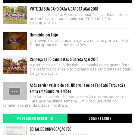
VOTE EM SUA CANDIDATA A GAROTA AÇAI 2018
Atenção: Após selecionar sua candidata clique
no botão verde para confirmar ESCOLHA A SUA
CANDIDATA A G...
Homicídio em Feijó
Um jovem foi assassinado agora a noite no porto de Feijó.
Daqui apouco mais informações.
Conheça as 10 candidatas à Garota Açai 2018
A prefeitura de Feijó divulgou na manhã desta quinta-feira
(19) as fotos do ensaio fotográfico das candidatas ao titulo
de garota açaí 2...
Após perder velório de pai, filho vai a pé de Feijó até Tarauacá e
entra em túmulo, veja vídeo
Um fato inusitado chamou a atenção dos moradores de
Tarauacá na última semana. Um vídeo, gravado no
cemitério central da cidade, mostra u...
POSTAGENS RECENTES
COMENTÁRIOS
EDITAL DE CONVOCAÇÃO FEC