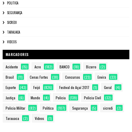
POLITICA
SEGURANÇA
SICREDI
TARAUACA
VIDEOS
MARCADORES
Acidente
(15)
Acre
(182)
BANCO
(18)
Bizarro
(2)
Brasil
(11)
Cenas Fortes
(38)
Concursos
(23)
Envira
(33)
Esporte
(43)
Feijó
(826)
Festival do Açaí 2017
(1)
Geral
(4)
Justiça
(6)
Mundo
(4)
Policia
(139)
Policia Civil
(32)
Policia Militar
(82)
Politica
(107)
Segurança
(5)
sicredi
(2)
Tarauaca
(2)
Videos
(1)