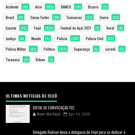
Acidente
(15)
Acre
(182)
BANCO
(18)
Bizarro
(2)
Brasil
(11)
Cenas Fortes
(38)
Concursos
(23)
Envira
(33)
Esporte
(43)
Feijó
(826)
Festival do Açaí 2017
(1)
Geral
(4)
Justiça
(6)
Mundo
(4)
Policia
(139)
Policia Civil
(32)
Policia Militar
(82)
Politica
(107)
Segurança
(5)
sicredi
(2)
Tarauaca
(2)
Videos
(1)
ULTIMAS NOTICIAS DE FEIJÓ
EDITAL DE CONVOCAÇÃO FEC
Bom dia Feijó
Apr 10, 2026
Delegado Railson deixa a delegacia de Feijó para se dedicar a