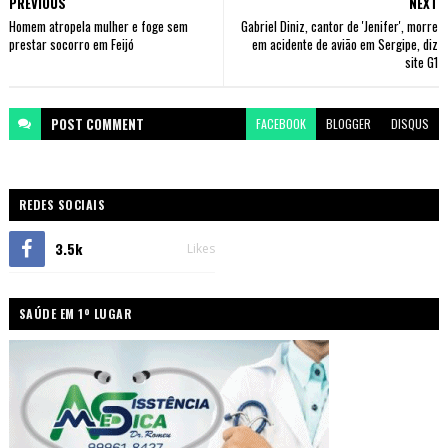
PREVIOUS
NEXT
Homem atropela mulher e foge sem
Gabriel Diniz, cantor de 'Jenifer', morre
prestar socorro em Feijó
em acidente de avião em Sergipe, diz
site G1
POST
COMMENT
FACEBOOK
BLOGGER
DISQUS
REDES SOCIAIS
3.5k
Likes
SAÚDE EM 1º LUGAR