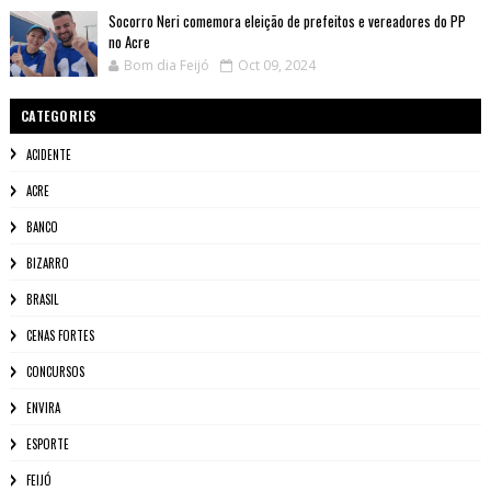
Socorro Neri comemora eleição de prefeitos e vereadores do PP
no Acre
Bom dia Feijó
Oct 09, 2024
CATEGORIES
ACIDENTE
ACRE
BANCO
BIZARRO
BRASIL
CENAS FORTES
CONCURSOS
ENVIRA
ESPORTE
FEIJÓ