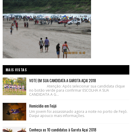
MAIS VISTAS
VOTE EM SUA CANDIDATA A GAROTA AÇAI 2018
Atenção: Após selecionar sua candidata clique
no botão verde para confirmar ESCOLHA A SUA
CANDIDATA A G...
Homicídio em Feijó
Um jovem foi assassinado agora a noite no porto de Feijó.
Daqui apouco mais informações.
Conheça as 10 candidatas à Garota Açai 2018