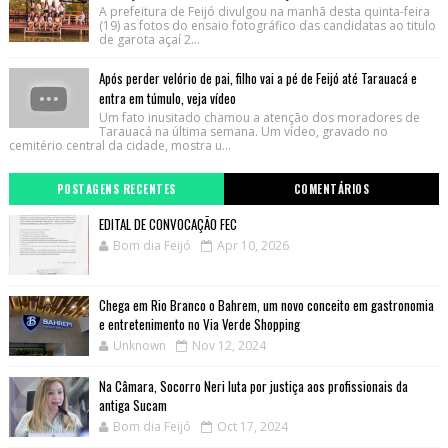
A prefeitura de Feijó divulgou na manhã desta quinta-feira
(19) as fotos do ensaio fotográfico das candidatas ao titulo
de garota açaí 2...
Após perder velório de pai, filho vai a pé de Feijó até Tarauacá e
entra em túmulo, veja vídeo
Um fato inusitado chamou a atenção dos moradores de
Tarauacá na última semana. Um vídeo, gravado no
cemitério central da cidade, mostra u...
POSTAGENS RECENTES
COMENTÁRIOS
EDITAL DE CONVOCAÇÃO FEC
Bom dia Feijó
Apr 10, 2026
Chega em Rio Branco o Bahrem, um novo conceito em gastronomia
e entretenimento no Via Verde Shopping
Unknown
Nov 12, 2024
Na Câmara, Socorro Neri luta por justiça aos profissionais da
antiga Sucam
Bom dia Feijó
Oct 17, 2024