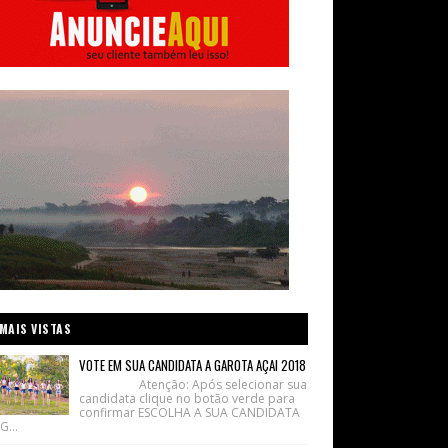
MAIS VISTAS
VOTE EM SUA CANDIDATA A GAROTA AÇAI 2018
Atenção: Após selecionar sua
candidata clique no botão verde para
confirmar ESCOLHA A SUA CANDIDATA
G...