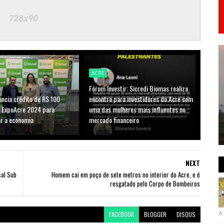
ACRE
Fórum Investir: Sicredi Biomas realiza
uncia crédito de R$ 100
encontro para investidores do Acre com
a ExpoAcre 2024 para
uma das mulheres mais influentes no
ar a economia
mercado financeiro
NEXT
sal Sub
Homem cai em poço de sete metros no interior do Acre, e é
resgatado pelo Corpo de Bombeiros
A 
FACEBOOK
BLOGGER
DISQUS