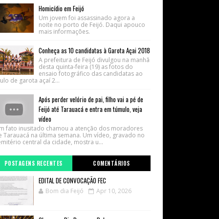
Homicídio em Feijó
Um jovem foi assassinado agora a
noite no porto de Feijó. Daqui apouco
mais informações.
Conheça as 10 candidatas à Garota Açai 2018
A prefeitura de Feijó divulgou na manhã
desta quinta-feira (19) as fotos do
ensaio fotográfico das candidatas ao
tulo de garota açaí 2...
Após perder velório de pai, filho vai a pé de
Feijó até Tarauacá e entra em túmulo, veja
vídeo
m fato inusitado chamou a atenção dos moradores
e Tarauacá na última semana. Um vídeo, gravado no
mitério central da cidade, mostra u...
POSTAGENS RECENTES
COMENTÁRIOS
EDITAL DE CONVOCAÇÃO FEC
Bom dia Feijó
Apr 10, 2026