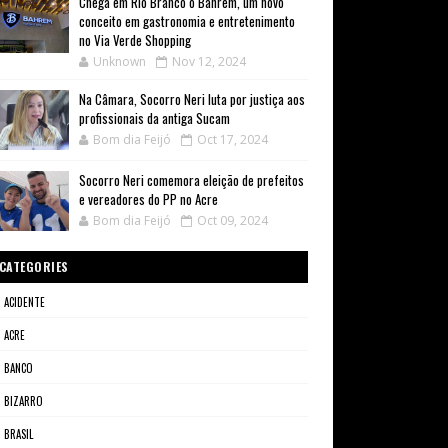
Chega em Rio Branco o Bahrem, um novo
conceito em gastronomia e entretenimento
no Via Verde Shopping
Unknown
Nov 12, 2024
Na Câmara, Socorro Neri luta por justiça aos
profissionais da antiga Sucam
Bom dia Feijó
Oct 17, 2024
Socorro Neri comemora eleição de prefeitos
e vereadores do PP no Acre
Bom dia Feijó
Oct 09, 2024
CATEGORIES
ACIDENTE
ACRE
BANCO
BIZARRO
BRASIL