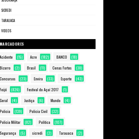
SEGURANÇA
SICREDI
TARAUACA
VIDEOS
MARCADORES
Acidente
(15)
Acre
(182)
BANCO
(18)
Bizarro
(2)
Brasil
(11)
Cenas Fortes
(38)
Concursos
(23)
Envira
(33)
Esporte
(43)
Feijó
(826)
Festival do Açaí 2017
(1)
Geral
(4)
Justiça
(6)
Mundo
(4)
Policia
(139)
Policia Civil
(32)
Policia Militar
(82)
Politica
(107)
Segurança
(5)
sicredi
(2)
Tarauaca
(2)