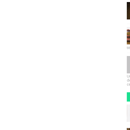
ti
U
d
ce