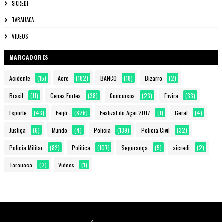
SICREDI
TARAUACA
VIDEOS
MARCADORES
Acidente
(15)
Acre
(182)
BANCO
(18)
Bizarro
(2)
Brasil
(11)
Cenas Fortes
(38)
Concursos
(23)
Envira
(33)
Esporte
(43)
Feijó
(826)
Festival do Açaí 2017
(1)
Geral
(4)
Justiça
(6)
Mundo
(4)
Policia
(139)
Policia Civil
(32)
Policia Militar
(82)
Politica
(107)
Segurança
(5)
sicredi
(2)
Tarauaca
(2)
Videos
(1)