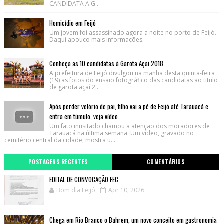
CANDIDATA A G...
Homicídio em Feijó
Um jovem foi assassinado agora a noite no porto de Feijó.
Daqui apouco mais informações.
Conheça as 10 candidatas à Garota Açai 2018
A prefeitura de Feijó divulgou na manhã desta quinta-feira
(19) as fotos do ensaio fotográfico das candidatas ao titulo
de garota açaí 2...
Após perder velório de pai, filho vai a pé de Feijó até Tarauacá e
entra em túmulo, veja vídeo
Um fato inusitado chamou a atenção dos moradores de
Tarauacá na última semana. Um vídeo, gravado no
cemitério central da cidade, mostra u...
POSTAGENS RECENTES
COMENTÁRIOS
EDITAL DE CONVOCAÇÃO FEC
Bom dia Feijó
Apr 10, 2026
Chega em Rio Branco o Bahrem, um novo conceito em gastronomia