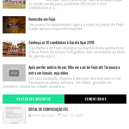
no botão verde para confirmar ESCOLHA A SUA
CANDIDATA A G...
Homicídio em Feijó
Um jovem foi assassinado agora a noite no porto de Feijó.
Daqui apouco mais informações.
Conheça as 10 candidatas à Garota Açai 2018
A prefeitura de Feijó divulgou na manhã desta quinta-feira
(19) as fotos do ensaio fotográfico das candidatas ao titulo
de garota açaí 2...
Após perder velório de pai, filho vai a pé de Feijó até Tarauacá e
entra em túmulo, veja vídeo
Um fato inusitado chamou a atenção dos moradores de
Tarauacá na última semana. Um vídeo, gravado no
cemitério central da cidade, mostra u...
POSTAGENS RECENTES
COMENTÁRIOS
EDITAL DE CONVOCAÇÃO FEC
Bom dia Feijó
Apr 10, 2026