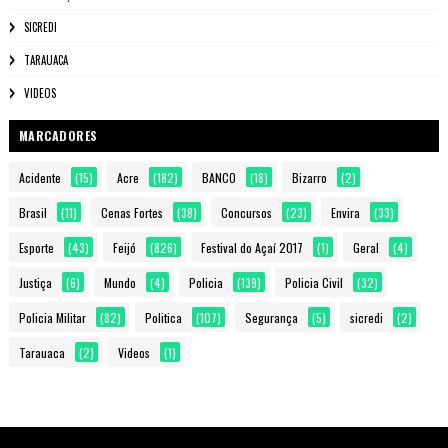
SICREDI
TARAUACA
VIDEOS
MARCADORES
Acidente
(15)
Acre
(182)
BANCO
(18)
Bizarro
(2)
Brasil
(11)
Cenas Fortes
(38)
Concursos
(23)
Envira
(33)
Esporte
(43)
Feijó
(826)
Festival do Açaí 2017
(1)
Geral
(4)
Justiça
(6)
Mundo
(4)
Policia
(139)
Policia Civil
(32)
Policia Militar
(82)
Politica
(107)
Segurança
(5)
sicredi
(2)
Tarauaca
(2)
Videos
(1)