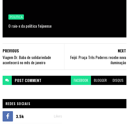
POLITICA
O raio-x da politica feijoense
PREVIOUS
NEXT
Viagem Dr. Baba de solidariedade
Feijó: Praça Três Poderes recebe nova
acontecerá no mês de janeiro
iluminação
POST
COMMENT
FACEBOOK
BLOGGER
DISQUS
REDES SOCIAIS
3.5k
Likes