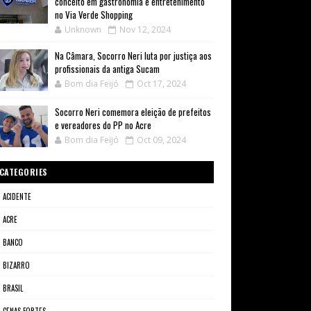
conceito em gastronomia e entretenimento
no Via Verde Shopping
Unknown
Nov 12, 2024
Na Câmara, Socorro Neri luta por justiça aos
profissionais da antiga Sucam
Bom dia Feijó
Oct 17, 2024
Socorro Neri comemora eleição de prefeitos
e vereadores do PP no Acre
Bom dia Feijó
Oct 09, 2024
CATEGORIES
ACIDENTE
ACRE
BANCO
BIZARRO
BRASIL