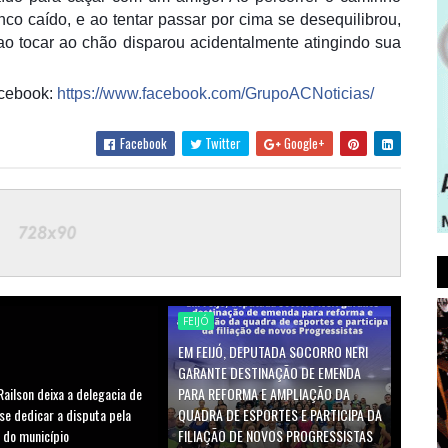
nco caído, e ao tentar passar por cima se desequilibrou,
 ao tocar ao chão disparou acidentalmente atingindo sua
:​​​​​​​​
https://www.facebook.com/GrupoACNoticias/
Facebook
Twitter
Google+
FEIJÓ
EM FEIJÓ, DEPUTADA SOCORRO NERI
GARANTE DESTINAÇÃO DE EMENDA
ailson deixa a delegacia de
PARA REFORMA E AMPLIAÇÃO DA
 se dedicar a disputa pela
QUADRA DE ESPORTES E PARTICIPA DA
 do município
FILIAÇÃO DE NOVOS PROGRESSISTAS