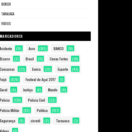
SICREDI
TARAUACA
VIDEOS
MARCADORES
Acidente
(15)
Acre
(182)
BANCO
(18)
Bizarro
(2)
Brasil
(11)
Cenas Fortes
(38)
Concursos
(23)
Envira
(33)
Esporte
(43)
Feijó
(826)
Festival do Açaí 2017
(1)
Geral
(4)
Justiça
(6)
Mundo
(4)
Policia
(139)
Policia Civil
(32)
Policia Militar
(82)
Politica
(107)
Segurança
(5)
sicredi
(2)
Tarauaca
(2)
Videos
(1)