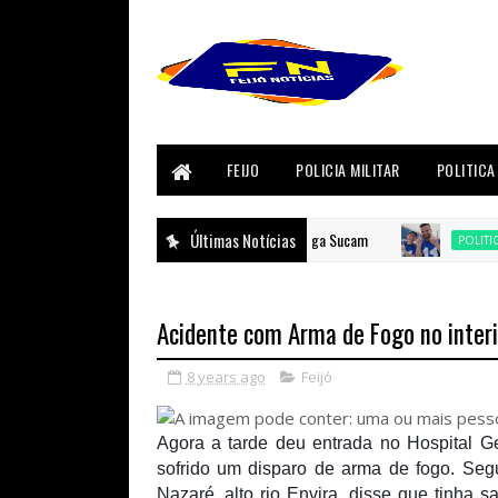
FEIJO
POLICIA MILITAR
POLITICA
Neri luta por justiça aos profissionais da antiga Sucam
Últimas Notícias
Soc
POLITICA
Acidente com Arma de Fogo no interi
8 years ago
Feijó
Agora a tarde deu entrada no Hospital Ge
sofrido um disparo de arma de fogo. Seg
Nazaré, alto rio Envira, disse que tinha