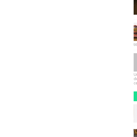
ti
U
d
ce