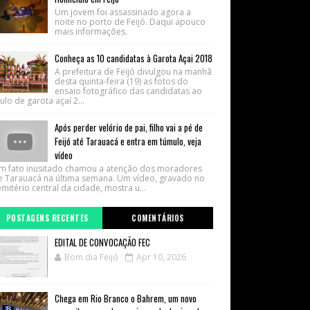
Um jovem foi assassinado agora a
noite no porto de Feijó. Daqui apouco
mais informações.
Conheça as 10 candidatas à Garota Açai 2018
A prefeitura de Feijó divulgou na manhã
desta quinta-feira (19) as fotos do
ensaio fotográfico das candidatas ao
tulo de garota açaí 2...
Após perder velório de pai, filho vai a pé de
Feijó até Tarauacá e entra em túmulo, veja
vídeo
m fato inusitado chamou a atenção dos moradores
e Tarauacá na última semana. Um vídeo, gravado no
mitério central da cidade, mostra u...
POSTAGENS RECENTES
COMENTÁRIOS
EDITAL DE CONVOCAÇÃO FEC
Bom dia Feijó
Apr 10, 2026
Chega em Rio Branco o Bahrem, um novo