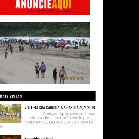
MAIS VISTAS
VOTE EM SUA CANDIDATA A GAROTA AÇAI 2018
Atenção: Após selecionar sua
candidata clique no botão verde para
confirmar ESCOLHA A SUA CANDIDATA
G...
Homicídio em Feijó