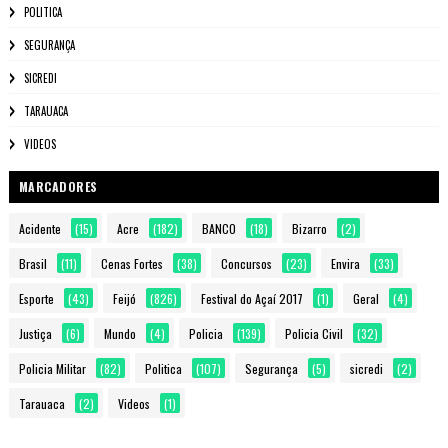
POLITICA
SEGURANÇA
SICREDI
TARAUACA
VIDEOS
MARCADORES
Acidente
(15)
Acre
(182)
BANCO
(18)
Bizarro
(2)
Brasil
(11)
Cenas Fortes
(38)
Concursos
(23)
Envira
(33)
Esporte
(43)
Feijó
(826)
Festival do Açaí 2017
(1)
Geral
(4)
Justiça
(6)
Mundo
(4)
Policia
(139)
Policia Civil
(32)
Policia Militar
(82)
Politica
(107)
Segurança
(5)
sicredi
(2)
Tarauaca
(2)
Videos
(1)