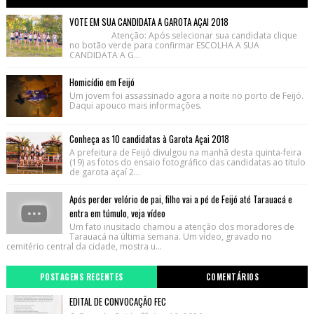
VOTE EM SUA CANDIDATA A GAROTA AÇAI 2018
Atenção: Após selecionar sua candidata clique
no botão verde para confirmar ESCOLHA A SUA
CANDIDATA A G...
Homicídio em Feijó
Um jovem foi assassinado agora a noite no porto de Feijó.
Daqui apouco mais informações.
Conheça as 10 candidatas à Garota Açai 2018
A prefeitura de Feijó divulgou na manhã desta quinta-feira
(19) as fotos do ensaio fotográfico das candidatas ao titulo
de garota açaí 2...
Após perder velório de pai, filho vai a pé de Feijó até Tarauacá e
entra em túmulo, veja vídeo
Um fato inusitado chamou a atenção dos moradores de
Tarauacá na última semana. Um vídeo, gravado no
cemitério central da cidade, mostra u...
POSTAGENS RECENTES
COMENTÁRIOS
EDITAL DE CONVOCAÇÃO FEC