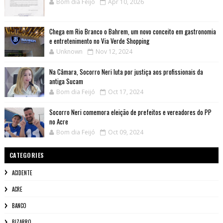
Bom dia Feijó
Apr 10, 2026
Chega em Rio Branco o Bahrem, um novo conceito em gastronomia
e entretenimento no Via Verde Shopping
Unknown
Nov 12, 2024
Na Câmara, Socorro Neri luta por justiça aos profissionais da
antiga Sucam
Bom dia Feijó
Oct 17, 2024
Socorro Neri comemora eleição de prefeitos e vereadores do PP
no Acre
Bom dia Feijó
Oct 09, 2024
CATEGORIES
ACIDENTE
ACRE
BANCO
BIZARRO