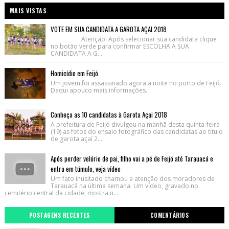
MAIS VISTAS
VOTE EM SUA CANDIDATA A GAROTA AÇAI 2018
Atenção: Após selecionar sua candidata clique
no botão verde para confirmar ESCOLHA A SUA
CANDIDATA A G...
Homicídio em Feijó
Um jovem foi assassinado agora a noite no porto de Feijó.
Daqui apouco mais informações.
Conheça as 10 candidatas à Garota Açai 2018
A prefeitura de Feijó divulgou na manhã desta quinta-feira
(19) as fotos do ensaio fotográfico das candidatas ao titulo
de garota açaí 2...
Após perder velório de pai, filho vai a pé de Feijó até Tarauacá e
entra em túmulo, veja vídeo
Um fato inusitado chamou a atenção dos moradores de
Tarauacá na última semana. Um vídeo, gravado no
cemitério central da cidade, mostra u...
POSTAGENS RECENTES
COMENTÁRIOS