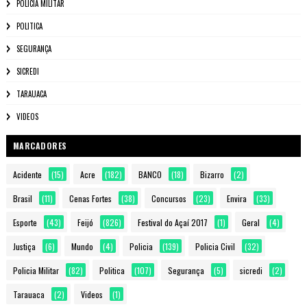
POLICIA MILITAR
POLITICA
SEGURANÇA
SICREDI
TARAUACA
VIDEOS
MARCADORES
Acidente
(15)
Acre
(182)
BANCO
(18)
Bizarro
(2)
Brasil
(11)
Cenas Fortes
(38)
Concursos
(23)
Envira
(33)
Esporte
(43)
Feijó
(826)
Festival do Açaí 2017
(1)
Geral
(4)
Justiça
(6)
Mundo
(4)
Policia
(139)
Policia Civil
(32)
Policia Militar
(82)
Politica
(107)
Segurança
(5)
sicredi
(2)
Tarauaca
(2)
Videos
(1)