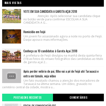
MAIS VISTAS
VOTE EM SUA CANDIDATA A GAROTA AÇAI 2018
Atenção: Após selecionar sua candidata clique
no botão verde para confirmar ESCOLHA A SUA
CANDIDATA A G...
Homicídio em Feijó
Um jovem foi assassinado agora a noite no porto de Feijó.
Daqui apouco mais informações.
Conheça as 10 candidatas à Garota Açai 2018
A prefeitura de Feijó divulgou na manhã desta quinta-feira
(19) as fotos do ensaio fotográfico das candidatas ao titulo
de garota açaí 2...
Após perder velório de pai, filho vai a pé de Feijó até Tarauacá e
entra em túmulo, veja vídeo
Um fato inusitado chamou a atenção dos moradores de
Tarauacá na última semana. Um vídeo, gravado no
cemitério central da cidade, mostra u...
POSTAGENS RECENTES
COMENTÁRIOS
EDITAL DE CONVOCAÇÃO FEC