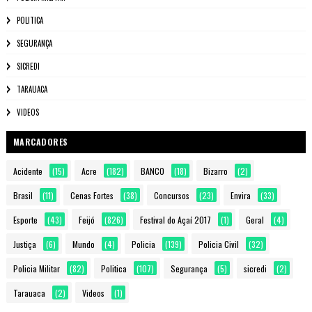
POLITICA
SEGURANÇA
SICREDI
TARAUACA
VIDEOS
MARCADORES
Acidente
(15)
Acre
(182)
BANCO
(18)
Bizarro
(2)
Brasil
(11)
Cenas Fortes
(38)
Concursos
(23)
Envira
(33)
Esporte
(43)
Feijó
(826)
Festival do Açaí 2017
(1)
Geral
(4)
Justiça
(6)
Mundo
(4)
Policia
(139)
Policia Civil
(32)
Policia Militar
(82)
Politica
(107)
Segurança
(5)
sicredi
(2)
Tarauaca
(2)
Videos
(1)