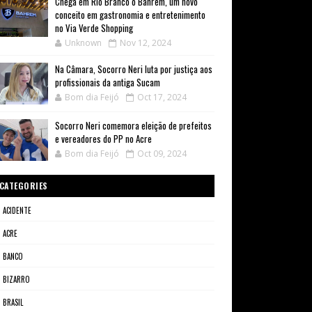
Chega em Rio Branco o Bahrem, um novo
conceito em gastronomia e entretenimento
no Via Verde Shopping
Unknown
Nov 12, 2024
Na Câmara, Socorro Neri luta por justiça aos
profissionais da antiga Sucam
Bom dia Feijó
Oct 17, 2024
Socorro Neri comemora eleição de prefeitos
e vereadores do PP no Acre
Bom dia Feijó
Oct 09, 2024
CATEGORIES
ACIDENTE
ACRE
BANCO
BIZARRO
BRASIL