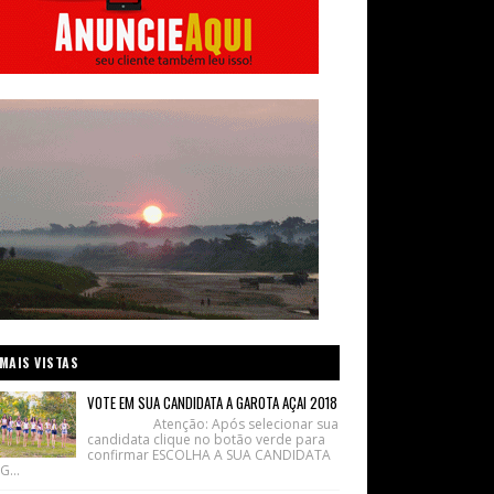
MAIS VISTAS
VOTE EM SUA CANDIDATA A GAROTA AÇAI 2018
Atenção: Após selecionar sua
candidata clique no botão verde para
confirmar ESCOLHA A SUA CANDIDATA
G...