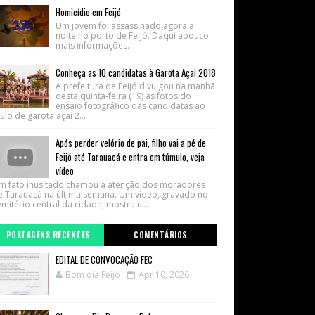
Homicídio em Feijó
Um jovem foi assassinado agora a
noite no porto de Feijó. Daqui apouco
mais informações.
Conheça as 10 candidatas à Garota Açai 2018
A prefeitura de Feijó divulgou na manhã
desta quinta-feira (19) as fotos do
ensaio fotográfico das candidatas ao
tulo de garota açaí 2...
Após perder velório de pai, filho vai a pé de
Feijó até Tarauacá e entra em túmulo, veja
vídeo
m fato inusitado chamou a atenção dos moradores
e Tarauacá na última semana. Um vídeo, gravado no
mitério central da cidade, mostra u...
POSTAGENS RECENTES
COMENTÁRIOS
EDITAL DE CONVOCAÇÃO FEC
Bom dia Feijó
Apr 10, 2026