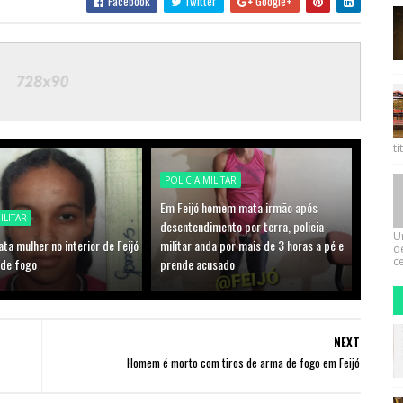
Facebook
Twitter
Google+
ti
POLICIA MILITAR
Em Feijó homem mata irmão após
ILITAR
desentendimento por terra, policia
U
a mulher no interior de Feijó
militar anda por mais de 3 horas a pé e
d
ce
de fogo
prende acusado
NEXT
Homem é morto com tiros de arma de fogo em Feijó