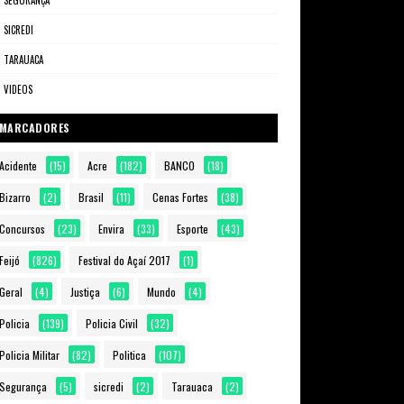
SEGURANÇA
SICREDI
TARAUACA
VIDEOS
MARCADORES
Acidente
(15)
Acre
(182)
BANCO
(18)
Bizarro
(2)
Brasil
(11)
Cenas Fortes
(38)
Concursos
(23)
Envira
(33)
Esporte
(43)
Feijó
(826)
Festival do Açaí 2017
(1)
Geral
(4)
Justiça
(6)
Mundo
(4)
Policia
(139)
Policia Civil
(32)
Policia Militar
(82)
Politica
(107)
Segurança
(5)
sicredi
(2)
Tarauaca
(2)