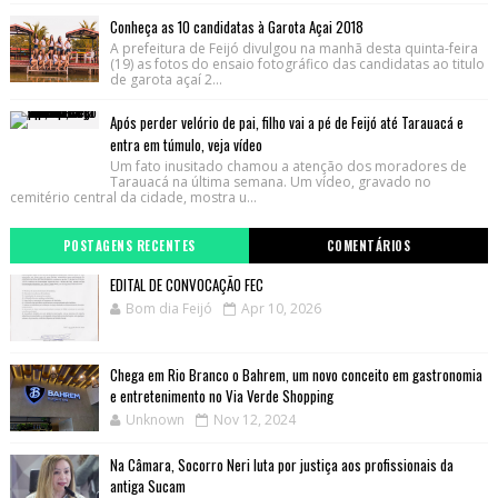
Conheça as 10 candidatas à Garota Açai 2018
A prefeitura de Feijó divulgou na manhã desta quinta-feira
(19) as fotos do ensaio fotográfico das candidatas ao titulo
de garota açaí 2...
Após perder velório de pai, filho vai a pé de Feijó até Tarauacá e
entra em túmulo, veja vídeo
Um fato inusitado chamou a atenção dos moradores de
Tarauacá na última semana. Um vídeo, gravado no
cemitério central da cidade, mostra u...
POSTAGENS RECENTES
COMENTÁRIOS
EDITAL DE CONVOCAÇÃO FEC
Bom dia Feijó
Apr 10, 2026
Chega em Rio Branco o Bahrem, um novo conceito em gastronomia
e entretenimento no Via Verde Shopping
Unknown
Nov 12, 2024
Na Câmara, Socorro Neri luta por justiça aos profissionais da
antiga Sucam