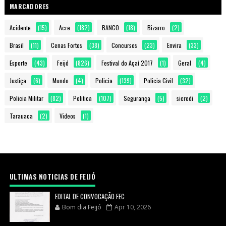
MARCADORES
Acidente
(15)
Acre
(182)
BANCO
(18)
Bizarro
(2)
Brasil
(11)
Cenas Fortes
(38)
Concursos
(23)
Envira
(33)
Esporte
(43)
Feijó
(826)
Festival do Açaí 2017
(1)
Geral
(4)
Justiça
(6)
Mundo
(4)
Policia
(139)
Policia Civil
(32)
Policia Militar
(82)
Politica
(107)
Segurança
(5)
sicredi
(2)
Tarauaca
(2)
Videos
(1)
ULTIMAS NOTICIAS DE FEIJÓ
EDITAL DE CONVOCAÇÃO FEC
Bom dia Feijó
Apr 10, 2026