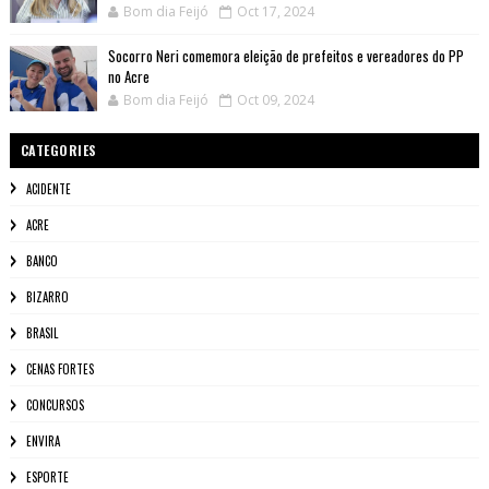
Bom dia Feijó
Oct 17, 2024
Socorro Neri comemora eleição de prefeitos e vereadores do PP
no Acre
Bom dia Feijó
Oct 09, 2024
CATEGORIES
ACIDENTE
ACRE
BANCO
BIZARRO
BRASIL
CENAS FORTES
CONCURSOS
ENVIRA
ESPORTE