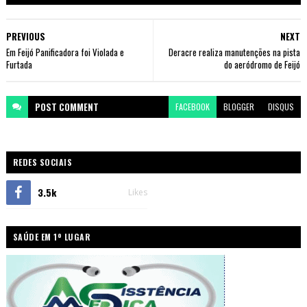
PREVIOUS
NEXT
Em Feijó Panificadora foi Violada e
Deracre realiza manutenções na pista
Furtada
do aeródromo de Feijó
POST
COMMENT
FACEBOOK
BLOGGER
DISQUS
REDES SOCIAIS
3.5k
Likes
SAÚDE EM 1º LUGAR