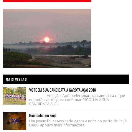
MAIS VISTAS
VOTE EM SUA CANDIDATA A GAROTA AÇAI 2018
Atenção: Após selecionar sua candidata clique
no botão verde para confirmar ESCOLHA A SUA
CANDIDATA A G...
Homicídio em Feijó
Um jovem foi assassinado agora a noite no porto de Feijó.
Daqui apouco mais informações.