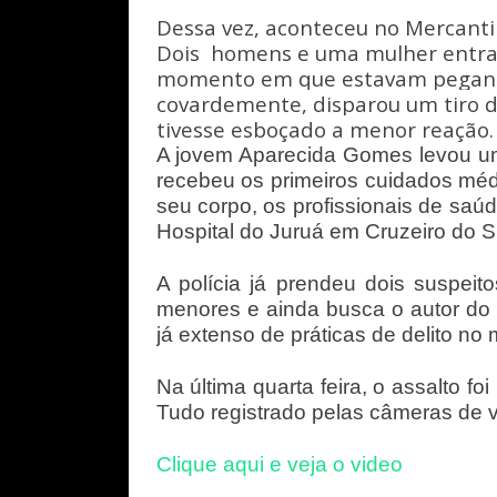
Dessa vez, aconteceu no Mercantil 
Dois homens e uma mulher entra
momento em que estavam pegando 
covardemente, disparou um tiro 
tivesse esboçado a menor reação
A jovem Aparecida Gomes levou um t
recebeu os primeiros cuidados médi
seu corpo, os profissionais de saú
Hospital do Juruá em Cruzeiro do S
A polícia já prendeu dois suspei
menores e ainda busca o autor do 
já extenso de práticas de delito no 
Na última quarta feira, o assalto fo
Tudo registrado pelas câmeras de v
Clique aqui e veja o video