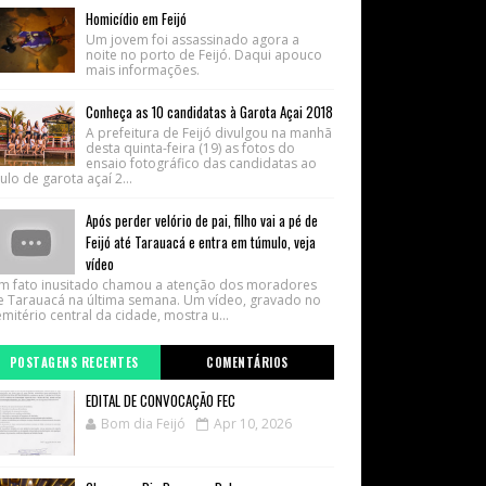
Homicídio em Feijó
Um jovem foi assassinado agora a
noite no porto de Feijó. Daqui apouco
mais informações.
Conheça as 10 candidatas à Garota Açai 2018
A prefeitura de Feijó divulgou na manhã
desta quinta-feira (19) as fotos do
ensaio fotográfico das candidatas ao
tulo de garota açaí 2...
Após perder velório de pai, filho vai a pé de
Feijó até Tarauacá e entra em túmulo, veja
vídeo
m fato inusitado chamou a atenção dos moradores
e Tarauacá na última semana. Um vídeo, gravado no
mitério central da cidade, mostra u...
POSTAGENS RECENTES
COMENTÁRIOS
EDITAL DE CONVOCAÇÃO FEC
Bom dia Feijó
Apr 10, 2026