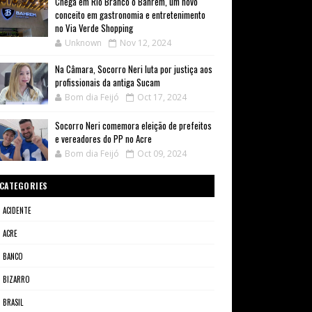
Chega em Rio Branco o Bahrem, um novo
conceito em gastronomia e entretenimento
no Via Verde Shopping
Unknown
Nov 12, 2024
Na Câmara, Socorro Neri luta por justiça aos
profissionais da antiga Sucam
Bom dia Feijó
Oct 17, 2024
Socorro Neri comemora eleição de prefeitos
e vereadores do PP no Acre
Bom dia Feijó
Oct 09, 2024
CATEGORIES
ACIDENTE
ACRE
BANCO
BIZARRO
BRASIL