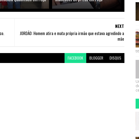
NEXT
co.
JORDÃO: Homem atira e mata própria irmão que estava agredindo a
mãe
ti
FACEBOOK
BLOGGER
DISQUS
U
d
ce