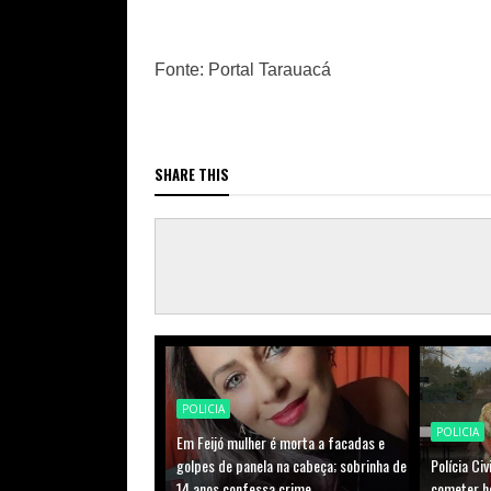
Fonte: Portal Tarauacá
SHARE THIS
POLICIA
POLICIA
Em Feijó mulher é morta a facadas e
golpes de panela na cabeça; sobrinha de
Polícia Ci
14 anos confessa crime
cometer ho