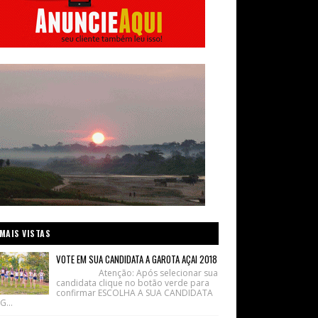
MAIS VISTAS
VOTE EM SUA CANDIDATA A GAROTA AÇAI 2018
Atenção: Após selecionar sua
candidata clique no botão verde para
confirmar ESCOLHA A SUA CANDIDATA
G...