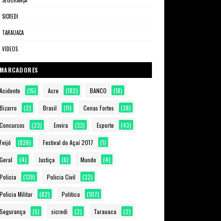
SEGURANÇA
SICREDI
TARAUACA
VIDEOS
MARCADORES
Acidente
(15)
Acre
(182)
BANCO
(18)
Bizarro
(2)
Brasil
(11)
Cenas Fortes
(38)
Concursos
(23)
Envira
(33)
Esporte
(43)
Feijó
(826)
Festival do Açaí 2017
(1)
Geral
(4)
Justiça
(6)
Mundo
(4)
Policia
(139)
Policia Civil
(32)
Policia Militar
(82)
Politica
(107)
Segurança
(5)
sicredi
(2)
Tarauaca
(2)