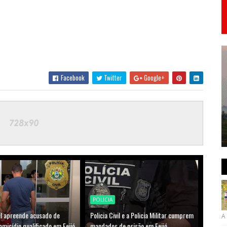
Facebook
Twitter
Google+
POLICIA
vil apreende acusado de
Policia Civil e a Policia Militar cumprem
A 
micídio qualificado em Feijó
mandados de prisão em Feijó