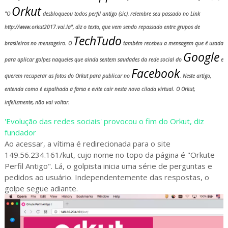
Orkut
"O
desbloqueou todos perfil antigo (sic), relembre seu passado no Link
http://www.orkut2017.vai.la", diz o texto, que vem sendo repassado entre grupos de
TechTudo
brasileiros no mensageiro. O
também recebeu a mensagem que é usada
Google
para aplicar golpes naqueles que ainda sentem saudades da rede social do
e
Facebook
querem recuperar as fotos do Orkut para publicar no
. Neste artigo,
entenda como é espalhada a farsa e evite cair nesta nova cilada virtual. O Orkut,
infelizmente, não vai voltar.
'Evolução das redes sociais' provocou o fim do Orkut, diz
fundador
Ao acessar, a vítima é redirecionada para o site
149.56.234.161/kut, cujo nome no topo da página é "Orkute
Perfil Antigo". Lá, o golpista inicia uma série de perguntas e
pedidos ao usuário. Independentemente das respostas, o
golpe segue adiante.