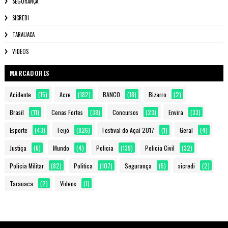
SEGURANÇA
SICREDI
TARAUACA
VIDEOS
MARCADORES
Acidente
(15)
Acre
(182)
BANCO
(18)
Bizarro
(2)
Brasil
(11)
Cenas Fortes
(38)
Concursos
(23)
Envira
(33)
Esporte
(43)
Feijó
(826)
Festival do Açaí 2017
(1)
Geral
(4)
Justiça
(6)
Mundo
(4)
Policia
(139)
Policia Civil
(32)
Policia Militar
(82)
Politica
(107)
Segurança
(5)
sicredi
(2)
Tarauaca
(2)
Videos
(1)