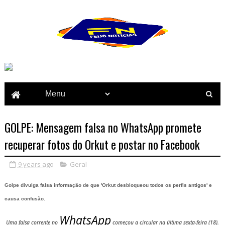
GOLPE: Mensagem falsa no WhatsApp promete
recuperar fotos do Orkut e postar no Facebook
9 years ago
Geral
Golpe divulga falsa informação de que 'Orkut desbloqueou todos os perfis antigos' e
causa confusão.
WhatsApp
Uma falsa corrente no
começou a circular na última sexta-feira (18).