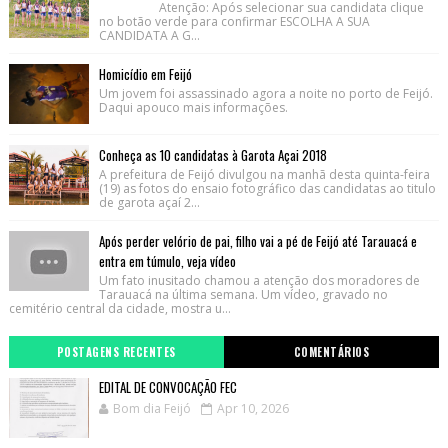
Atenção: Após selecionar sua candidata clique
no botão verde para confirmar ESCOLHA A SUA
CANDIDATA A G...
Homicídio em Feijó
Um jovem foi assassinado agora a noite no porto de Feijó.
Daqui apouco mais informações.
Conheça as 10 candidatas à Garota Açai 2018
A prefeitura de Feijó divulgou na manhã desta quinta-feira
(19) as fotos do ensaio fotográfico das candidatas ao titulo
de garota açaí 2...
Após perder velório de pai, filho vai a pé de Feijó até Tarauacá e
entra em túmulo, veja vídeo
Um fato inusitado chamou a atenção dos moradores de
Tarauacá na última semana. Um vídeo, gravado no
cemitério central da cidade, mostra u...
POSTAGENS RECENTES
COMENTÁRIOS
EDITAL DE CONVOCAÇÃO FEC
Bom dia Feijó
Apr 10, 2026