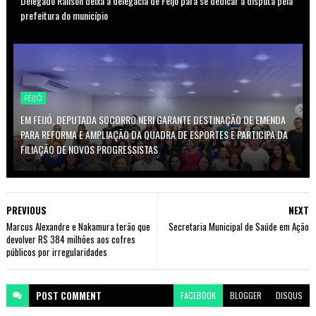
Delegado Railson deixa a delegacia de Feijó para se dedicar a disputa pela
prefeitura do município
FEIJÓ
EM FEIJÓ, DEPUTADA SOCORRO NERI GARANTE DESTINAÇÃO DE EMENDA
PARA REFORMA E AMPLIAÇÃO DA QUADRA DE ESPORTES E PARTICIPA DA
FILIAÇÃO DE NOVOS PROGRESSISTAS
PREVIOUS
NEXT
Marcus Alexandre e Nakamura terão que
Secretaria Municipal de Saúde em Ação
devolver R$ 384 milhões aos cofres
públicos por irregularidades
POST
COMMENT
FACEBOOK
BLOGGER
DISQUS