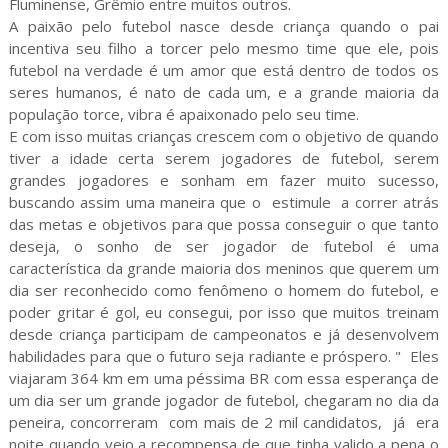
Fluminense, Grêmio entre muitos outros.
A paixão pelo futebol nasce desde criança quando o pai
incentiva seu filho a torcer pelo mesmo time que ele, pois
futebol na verdade é um amor que está dentro de todos os
seres humanos, é nato de cada um, e a grande maioria da
população torce, vibra é apaixonado pelo seu time.
E com isso muitas crianças crescem com o objetivo de quando
tiver a idade certa serem jogadores de futebol, serem
grandes jogadores e sonham em fazer muito sucesso,
buscando assim uma maneira que o estimule a correr atrás
das metas e objetivos para que possa conseguir o que tanto
deseja, o sonho de ser jogador de futebol é uma
característica da grande maioria dos meninos que querem um
dia ser reconhecido como fenômeno o homem do futebol, e
poder gritar é gol, eu consegui, por isso que muitos treinam
desde criança participam de campeonatos e já desenvolvem
habilidades para que o futuro seja radiante e próspero. " Eles
viajaram 364 km em uma péssima BR com essa esperança de
um dia ser um grande jogador de futebol, chegaram no dia da
peneira, concorreram com mais de 2 mil candidatos, já era
noite quando veio a recompensa de que tinha valido a pena o