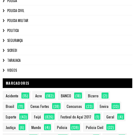
POLICIA
POLICIA CIVIL
POLICIA MILITAR
POLITICA
SEGURANÇA
SICREDI
TARAUACA
VIDEOS
MARCADORES
Acidente
(15)
Acre
(182)
BANCO
(18)
Bizarro
(2)
Brasil
(11)
Cenas Fortes
(38)
Concursos
(23)
Envira
(33)
Esporte
(43)
Feijó
(826)
Festival do Açaí 2017
(1)
Geral
(4)
Justiça
(6)
Mundo
(4)
Policia
(139)
Policia Civil
(32)