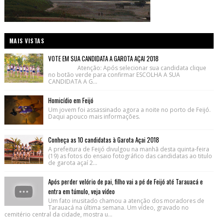
MAIS VISTAS
VOTE EM SUA CANDIDATA A GAROTA AÇAI 2018
Atenção: Após selecionar sua candidata clique
no botão verde para confirmar ESCOLHA A SUA
CANDIDATA A G...
Homicídio em Feijó
Um jovem foi assassinado agora a noite no porto de Feijó.
Daqui apouco mais informações.
Conheça as 10 candidatas à Garota Açai 2018
A prefeitura de Feijó divulgou na manhã desta quinta-feira
(19) as fotos do ensaio fotográfico das candidatas ao titulo
de garota açaí 2...
Após perder velório de pai, filho vai a pé de Feijó até Tarauacá e
entra em túmulo, veja vídeo
Um fato inusitado chamou a atenção dos moradores de
Tarauacá na última semana. Um vídeo, gravado no
cemitério central da cidade, mostra u...