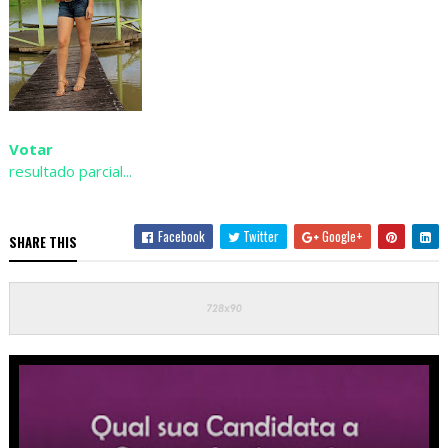
Votar
resultado parcial...
Facebook
Twitter
Google+
SHARE THIS