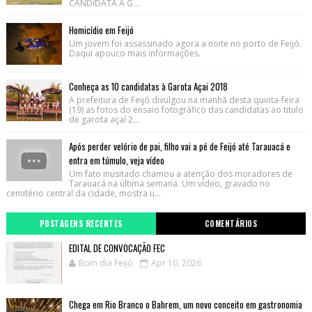
CANDIDATA A G...
Homicídio em Feijó
Um jovem foi assassinado agora a noite no porto de Feijó.
Daqui apouco mais informações.
Conheça as 10 candidatas à Garota Açai 2018
A prefeitura de Feijó divulgou na manhã desta quinta-feira
(19) as fotos do ensaio fotográfico das candidatas ao titulo
de garota açaí 2...
Após perder velório de pai, filho vai a pé de Feijó até Tarauacá e
entra em túmulo, veja vídeo
Um fato inusitado chamou a atenção dos moradores de
Tarauacá na última semana. Um vídeo, gravado no
cemitério central da cidade, mostra u...
POSTAGENS RECENTES
COMENTÁRIOS
EDITAL DE CONVOCAÇÃO FEC
Bom dia Feijó
Apr 10, 2026
Chega em Rio Branco o Bahrem, um novo conceito em gastronomia