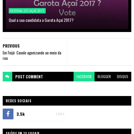
FESTIVAL DO AÇAÍ 2017
Qual a sua candidata a Garota Açaí 2017?
PREVIOUS
Em Feijó: Cavalo agonizando ao meio da
rua
POST
COMMENT
FACEBOOK
BLOGGER
DISQUS
REDES SOCIAIS
3.5k
Likes
SAÚDE EM 1º LUGAR